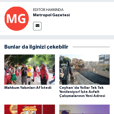
EDITÖR HAKKINDA
Metropol Gazetesi
Bunlar da ilginizi çekebilir
Mahkum Yakınları Af İstedi
Ceyhan'da Yollar Tek Tek
Yenileniyor! İşte Asfalt
Çalışmalarının Yeni Adresi