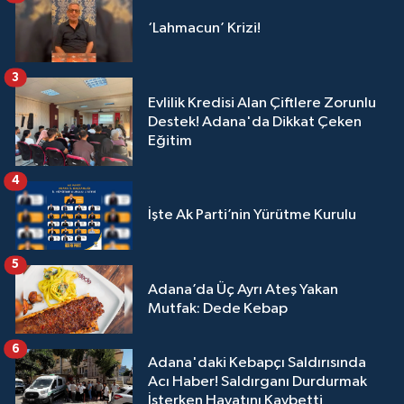
‘Lahmacun’ Krizi!
3
Evlilik Kredisi Alan Çiftlere Zorunlu
Destek! Adana'da Dikkat Çeken
Eğitim
4
İşte Ak Parti’nin Yürütme Kurulu
5
Adana’da Üç Ayrı Ateş Yakan
Mutfak: Dede Kebap
6
Adana'daki Kebapçı Saldırısında
Acı Haber! Saldırganı Durdurmak
İsterken Hayatını Kaybetti