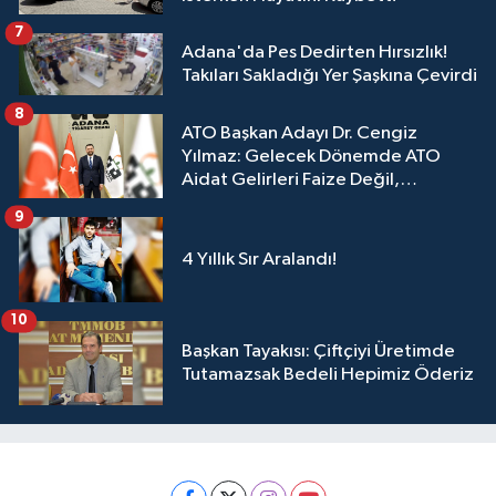
7
Adana'da Pes Dedirten Hırsızlık!
Takıları Sakladığı Yer Şaşkına Çevirdi
8
ATO Başkan Adayı Dr. Cengiz
Yılmaz: Gelecek Dönemde ATO
Aidat Gelirleri Faize Değil,
Üyelerimize Ve Adana'ya Yatırılacak
9
4 Yıllık Sır Aralandı!
10
Başkan Tayakısı: Çiftçiyi Üretimde
Tutamazsak Bedeli Hepimiz Öderiz