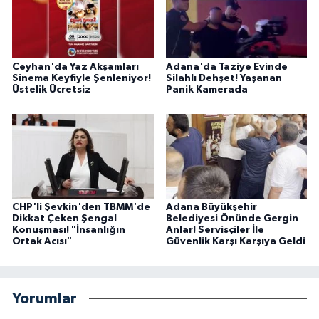
Ceyhan'da Yaz Akşamları
Adana'da Taziye Evinde
Sinema Keyfiyle Şenleniyor!
Silahlı Dehşet! Yaşanan
Üstelik Ücretsiz
Panik Kamerada
CHP'li Şevkin'den TBMM'de
Adana Büyükşehir
Dikkat Çeken Şengal
Belediyesi Önünde Gergin
Konuşması! "İnsanlığın
Anlar! Servisçiler İle
Ortak Acısı"
Güvenlik Karşı Karşıya Geldi
Yorumlar