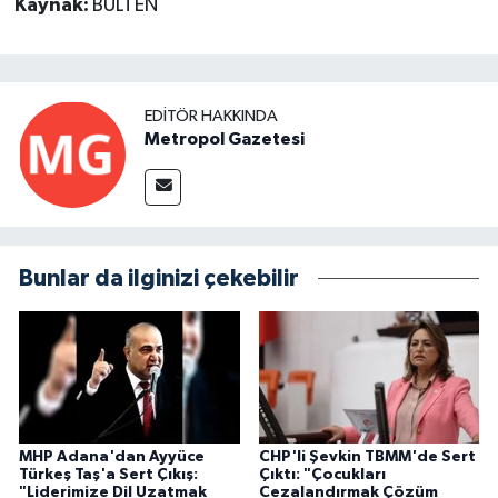
Kaynak:
BÜLTEN
EDITÖR HAKKINDA
Metropol Gazetesi
Bunlar da ilginizi çekebilir
MHP Adana'dan Ayyüce
CHP'li Şevkin TBMM'de Sert
Türkeş Taş'a Sert Çıkış:
Çıktı: "Çocukları
"Liderimize Dil Uzatmak
Cezalandırmak Çözüm