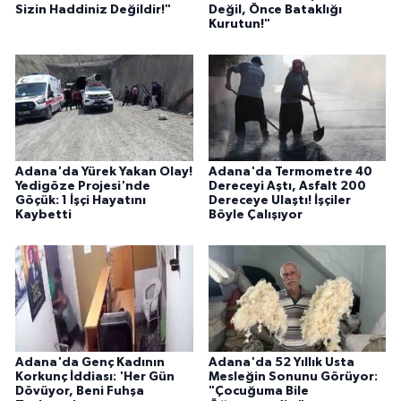
Sizin Haddiniz Değildir!"
Değil, Önce Bataklığı
Kurutun!"
Adana'da Yürek Yakan Olay!
Adana'da Termometre 40
Yedigöze Projesi'nde
Dereceyi Aştı, Asfalt 200
Göçük: 1 İşçi Hayatını
Dereceye Ulaştı! İşçiler
Kaybetti
Böyle Çalışıyor
Adana'da Genç Kadının
Adana'da 52 Yıllık Usta
Korkunç İddiası: 'Her Gün
Mesleğin Sonunu Görüyor:
Dövüyor, Beni Fuhşa
"Çocuğuma Bile