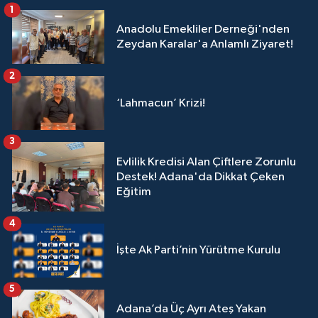
1
Anadolu Emekliler Derneği'nden
Zeydan Karalar'a Anlamlı Ziyaret!
2
‘Lahmacun’ Krizi!
3
Evlilik Kredisi Alan Çiftlere Zorunlu
Destek! Adana'da Dikkat Çeken
Eğitim
4
İşte Ak Parti’nin Yürütme Kurulu
5
Adana’da Üç Ayrı Ateş Yakan