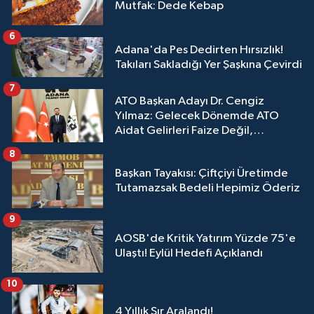
Mutfak: Dede Kebap
6
Adana'da Pes Dedirten Hırsızlık!
Takıları Sakladığı Yer Şaşkına Çevirdi
7
ATO Başkan Adayı Dr. Cengiz
Yılmaz: Gelecek Dönemde ATO
Aidat Gelirleri Faize Değil,
Üyelerimize Ve Adana'ya Yatırılacak
8
Başkan Tayakısı: Çiftçiyi Üretimde
Tutamazsak Bedeli Hepimiz Öderiz
9
AOSB'de Kritik Yatırım Yüzde 75'e
Ulaştı! Eylül Hedefi Açıklandı
10
4 Yıllık Sır Aralandı!