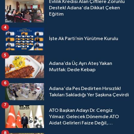
Evlilik Kredisi Alan Çiftlere Zorunlu
Destek! Adana'da Dikkat Çeken
Eğitim
4
İşte Ak Parti’nin Yürütme Kurulu
5
Adana’da Üç Ayrı Ateş Yakan
Mutfak: Dede Kebap
6
Adana'da Pes Dedirten Hırsızlık!
Takıları Sakladığı Yer Şaşkına Çevirdi
7
ATO Başkan Adayı Dr. Cengiz
Yılmaz: Gelecek Dönemde ATO
Aidat Gelirleri Faize Değil,
Üyelerimize Ve Adana'ya Yatırılacak
8