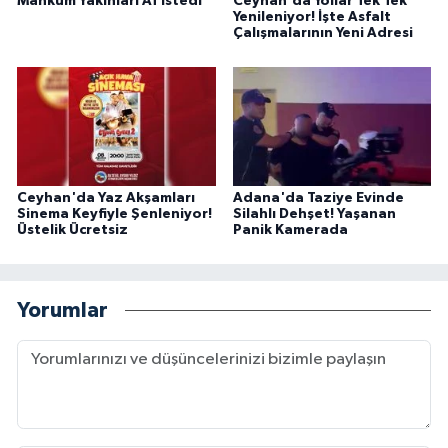
Mahkum Yakınları Af İstedi
Ceyhan'da Yollar Tek Tek
Yenileniyor! İşte Asfalt
Çalışmalarının Yeni Adresi
Ceyhan'da Yaz Akşamları
Adana'da Taziye Evinde
Sinema Keyfiyle Şenleniyor!
Silahlı Dehşet! Yaşanan
Üstelik Ücretsiz
Panik Kamerada
Yorumlar