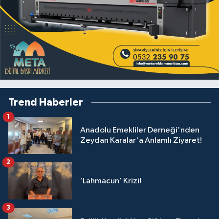
Trend Haberler
1
Anadolu Emekliler Derneği'nden
Zeydan Karalar'a Anlamlı Ziyaret!
2
‘Lahmacun’ Krizi!
3