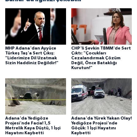
MHP Adana'dan Ayyüce
CHP'li Şevkin TBMM'de Sert
Türkeş Taş'a Sert Çıkış:
Çıktı: "Çocukları
"Liderimize Dil Uzatmak
Cezalandırmak Çözüm
Sizin Haddiniz Değildir!"
Değil, Önce Bataklığı
Kurutun!"
Adana'da Yedigöze
Adana'da Yürek Yakan Olay!
Projesi'nde Facia! 1,5
Yedigöze Projesi'nde
Metrelik Kaya Düştü, 1 İşçi
Göçük: 1 İşçi Hayatını
Hayatını Kaybetti
Kaybetti