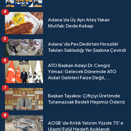
4
Adana’da Üç Ayrı Ateş Yakan
Mutfak: Dede Kebap
5
Adana'da Pes Dedirten Hırsızlık!
Takıları Sakladığı Yer Şaşkına Çevirdi
6
ATO Başkan Adayı Dr. Cengiz
Yılmaz: Gelecek Dönemde ATO
Aidat Gelirleri Faize Değil,
Üyelerimize Ve Adana'ya Yatırılacak
7
Başkan Tayakısı: Çiftçiyi Üretimde
Tutamazsak Bedeli Hepimiz Öderiz
8
AOSB'de Kritik Yatırım Yüzde 75'e
Ulaştı! Eylül Hedefi Açıklandı