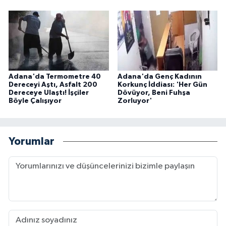
Adana'da Termometre 40
Adana'da Genç Kadının
Dereceyi Aştı, Asfalt 200
Korkunç İddiası: 'Her Gün
Dereceye Ulaştı! İşçiler
Dövüyor, Beni Fuhşa
Böyle Çalışıyor
Zorluyor'
Yorumlar