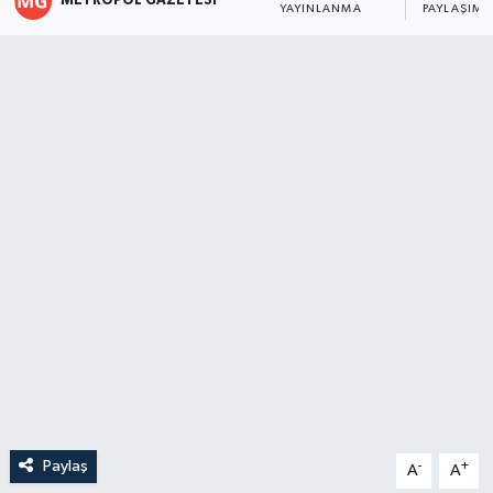
METROPOL GAZETESI
YAYINLANMA
PAYLAŞIM
Paylaş
-
+
A
A