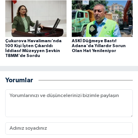
Çukurova Havalimanı'nda
ASKİ Düğmeye Bastı!
100 Kişi İşten Çıkarıldı
Adana'da Yıllardır Sorun
İddiası! Müzeyyen Şevkin
Olan Hat Yenileniyor
TBMM'de Sordu
Yorumlar