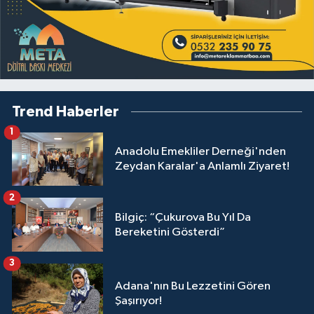
Trend Haberler
1
Anadolu Emekliler Derneği'nden
Zeydan Karalar'a Anlamlı Ziyaret!
2
Bilgiç: “Çukurova Bu Yıl Da
Bereketini Gösterdi”
3
Adana'nın Bu Lezzetini Gören
Şaşırıyor!