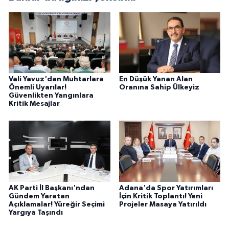
Vali Yavuz'dan Muhtarlara
En Düşük Yanan Alan
Önemli Uyarılar!
Oranına Sahip Ülkeyiz
Güvenlikten Yangınlara
Kritik Mesajlar
AK Parti İl Başkanı'ndan
Adana'da Spor Yatırımları
Gündem Yaratan
İçin Kritik Toplantı! Yeni
Açıklamalar! Yüreğir Seçimi
Projeler Masaya Yatırıldı
Yargıya Taşındı