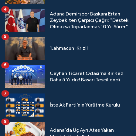
4
Adana Demirspor Başkanı Ertan
Zeybek'ten Çarpıcı Çağrı: "Destek
Olmazsa Toparlanmak 10 Yıl Sürer"
5
‘Lahmacun’ Krizi!
6
Ceyhan Ticaret Odası'na Bir Kez
Daha 5 Yıldız! Başarı Tescillendi
7
İşte Ak Parti’nin Yürütme Kurulu
8
Adana’da Üç Ayrı Ateş Yakan