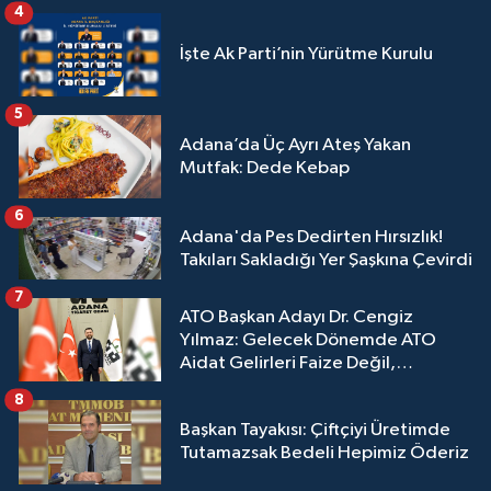
4
İşte Ak Parti’nin Yürütme Kurulu
5
Adana’da Üç Ayrı Ateş Yakan
Mutfak: Dede Kebap
6
Adana'da Pes Dedirten Hırsızlık!
Takıları Sakladığı Yer Şaşkına Çevirdi
7
ATO Başkan Adayı Dr. Cengiz
Yılmaz: Gelecek Dönemde ATO
Aidat Gelirleri Faize Değil,
Üyelerimize Ve Adana'ya Yatırılacak
8
Başkan Tayakısı: Çiftçiyi Üretimde
Tutamazsak Bedeli Hepimiz Öderiz