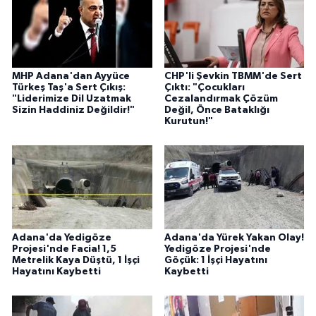
MHP Adana'dan Ayyüce
CHP'li Şevkin TBMM'de Sert
Türkeş Taş'a Sert Çıkış:
Çıktı: "Çocukları
"Liderimize Dil Uzatmak
Cezalandırmak Çözüm
Sizin Haddiniz Değildir!"
Değil, Önce Bataklığı
Kurutun!"
Adana'da Yedigöze
Adana'da Yürek Yakan Olay!
Projesi'nde Facia! 1,5
Yedigöze Projesi'nde
Metrelik Kaya Düştü, 1 İşçi
Göçük: 1 İşçi Hayatını
Hayatını Kaybetti
Kaybetti