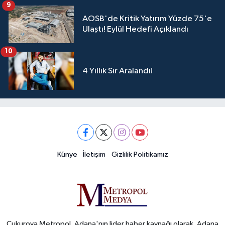
9
AOSB'de Kritik Yatırım Yüzde 75'e
Ulaştı! Eylül Hedefi Açıklandı
10
4 Yıllık Sır Aralandı!
Künye
İletişim
Gizlilik Politikamız
Çukurova Metropol, Adana'nın lider haber kaynağı olarak, Adana