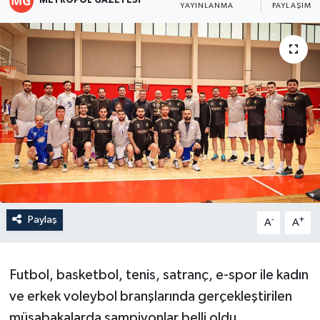
METROPOL GAZETESI
YAYINLANMA
PAYLAŞIM
Paylaş
-
+
A
A
Futbol, basketbol, tenis, satranç, e-spor ile kadın
ve erkek voleybol branşlarında gerçekleştirilen
müsabakalarda şampiyonlar belli oldu.