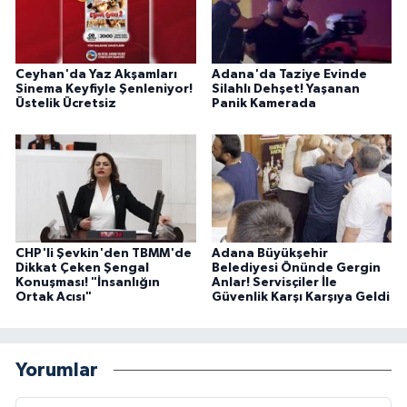
Ceyhan'da Yaz Akşamları
Adana'da Taziye Evinde
Sinema Keyfiyle Şenleniyor!
Silahlı Dehşet! Yaşanan
Üstelik Ücretsiz
Panik Kamerada
CHP'li Şevkin'den TBMM'de
Adana Büyükşehir
Dikkat Çeken Şengal
Belediyesi Önünde Gergin
Konuşması! "İnsanlığın
Anlar! Servisçiler İle
Ortak Acısı"
Güvenlik Karşı Karşıya Geldi
Yorumlar