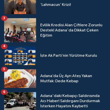
‘Lahmacun’ Krizi!
3
Evlilik Kredisi Alan Çiftlere Zorunlu
Destek! Adana'da Dikkat Çeken
Eğitim
4
İşte Ak Parti’nin Yürütme Kurulu
5
Adana’da Üç Ayrı Ateş Yakan
Mutfak: Dede Kebap
6
Adana'daki Kebapçı Saldırısında
Acı Haber! Saldırganı Durdurmak
İsterken Hayatını Kaybetti