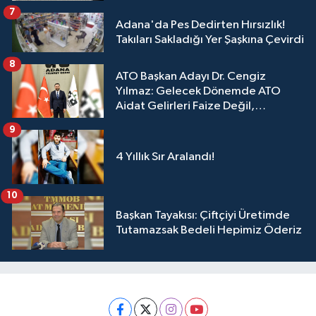
7
Adana'da Pes Dedirten Hırsızlık!
Takıları Sakladığı Yer Şaşkına Çevirdi
8
ATO Başkan Adayı Dr. Cengiz
Yılmaz: Gelecek Dönemde ATO
Aidat Gelirleri Faize Değil,
Üyelerimize Ve Adana'ya Yatırılacak
9
4 Yıllık Sır Aralandı!
10
Başkan Tayakısı: Çiftçiyi Üretimde
Tutamazsak Bedeli Hepimiz Öderiz