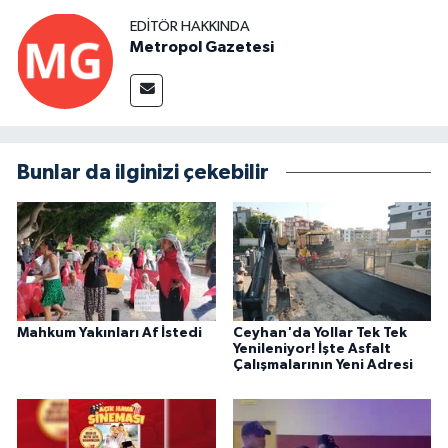
EDITÖR HAKKINDA
Metropol Gazetesi
Bunlar da ilginizi çekebilir
Mahkum Yakınları Af İstedi
Ceyhan'da Yollar Tek Tek
Yenileniyor! İşte Asfalt
Çalışmalarının Yeni Adresi