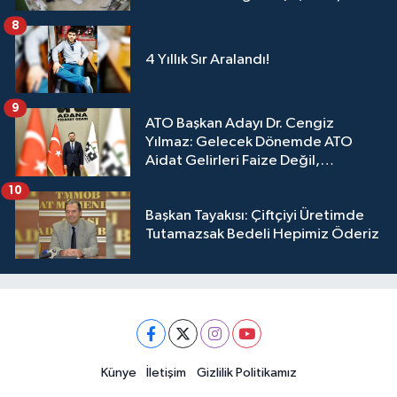
8
4 Yıllık Sır Aralandı!
9
ATO Başkan Adayı Dr. Cengiz
Yılmaz: Gelecek Dönemde ATO
Aidat Gelirleri Faize Değil,
Üyelerimize Ve Adana'ya Yatırılacak
10
Başkan Tayakısı: Çiftçiyi Üretimde
Tutamazsak Bedeli Hepimiz Öderiz
Künye
İletişim
Gizlilik Politikamız