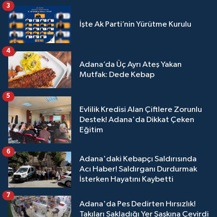
3
İşte Ak Parti’nin Yürütme Kurulu
4
Adana’da Üç Ayrı Ateş Yakan
Mutfak: Dede Kebap
5
Evlilik Kredisi Alan Çiftlere Zorunlu
Destek! Adana'da Dikkat Çeken
Eğitim
6
Adana'daki Kebapçı Saldırısında
Acı Haber! Saldırganı Durdurmak
İsterken Hayatını Kaybetti
7
Adana'da Pes Dedirten Hırsızlık!
Takıları Sakladığı Yer Şaşkına Çevirdi