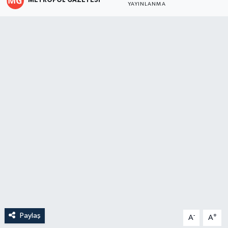
METROPOL GAZETESI
YAYINLANMA
Paylaş
-
+
A
A