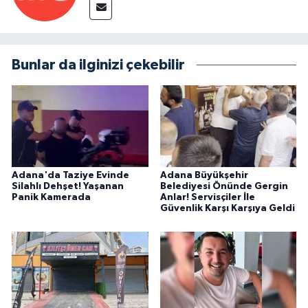
Bunlar da ilginizi çekebilir
Adana'da Taziye Evinde
Adana Büyükşehir
Silahlı Dehşet! Yaşanan
Belediyesi Önünde Gergin
Panik Kamerada
Anlar! Servisçiler İle
Güvenlik Karşı Karşıya Geldi