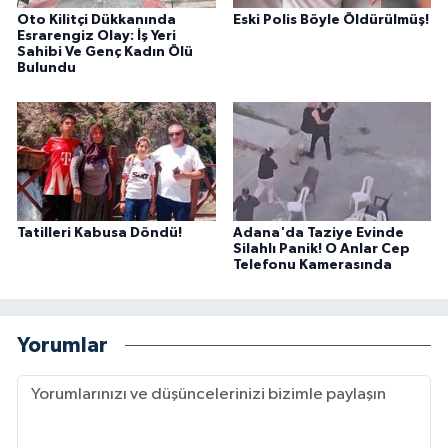
Oto Kilitçi Dükkanında
Eski Polis Böyle Öldürülmüş!
Esrarengiz Olay: İş Yeri
Sahibi Ve Genç Kadın Ölü
Bulundu
Tatilleri Kabusa Döndü!
Adana'da Taziye Evinde
Silahlı Panik! O Anlar Cep
Telefonu Kamerasında
Yorumlar