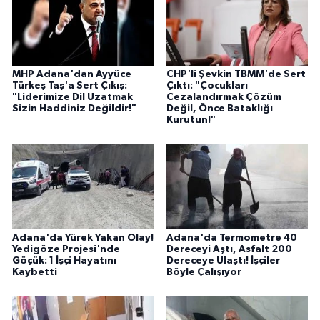
MHP Adana'dan Ayyüce
CHP'li Şevkin TBMM'de Sert
Türkeş Taş'a Sert Çıkış:
Çıktı: "Çocukları
"Liderimize Dil Uzatmak
Cezalandırmak Çözüm
Sizin Haddiniz Değildir!"
Değil, Önce Bataklığı
Kurutun!"
Adana'da Yürek Yakan Olay!
Adana'da Termometre 40
Yedigöze Projesi'nde
Dereceyi Aştı, Asfalt 200
Göçük: 1 İşçi Hayatını
Dereceye Ulaştı! İşçiler
Kaybetti
Böyle Çalışıyor