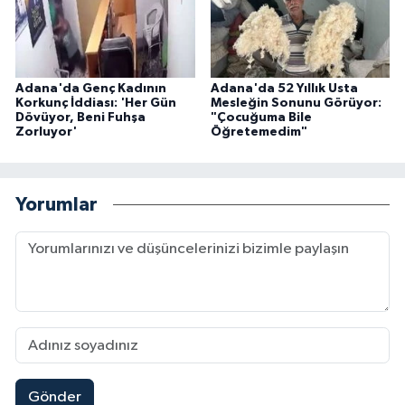
Adana'da Genç Kadının
Adana'da 52 Yıllık Usta
Korkunç İddiası: 'Her Gün
Mesleğin Sonunu Görüyor:
Dövüyor, Beni Fuhşa
"Çocuğuma Bile
Zorluyor'
Öğretemedim"
Yorumlar
Gönder