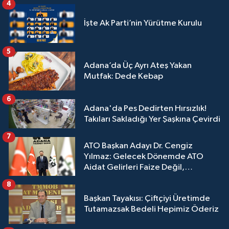
4
İşte Ak Parti’nin Yürütme Kurulu
5
Adana’da Üç Ayrı Ateş Yakan
Mutfak: Dede Kebap
6
Adana'da Pes Dedirten Hırsızlık!
Takıları Sakladığı Yer Şaşkına Çevirdi
7
ATO Başkan Adayı Dr. Cengiz
Yılmaz: Gelecek Dönemde ATO
Aidat Gelirleri Faize Değil,
Üyelerimize Ve Adana'ya Yatırılacak
8
Başkan Tayakısı: Çiftçiyi Üretimde
Tutamazsak Bedeli Hepimiz Öderiz