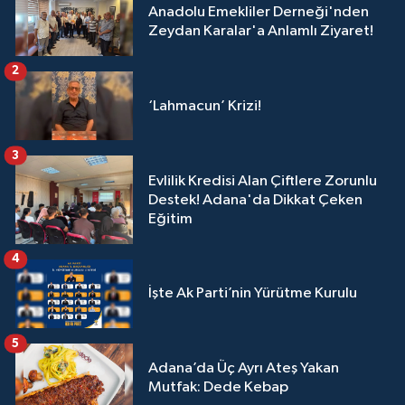
Anadolu Emekliler Derneği'nden
Zeydan Karalar'a Anlamlı Ziyaret!
2
‘Lahmacun’ Krizi!
3
Evlilik Kredisi Alan Çiftlere Zorunlu
Destek! Adana'da Dikkat Çeken
Eğitim
4
İşte Ak Parti’nin Yürütme Kurulu
5
Adana’da Üç Ayrı Ateş Yakan
Mutfak: Dede Kebap