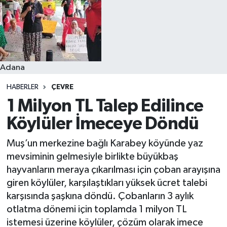
Resmi İlanlar
Adana
HABERLER
ÇEVRE
1 Milyon TL Talep Edilince
Köylüler İmeceye Döndü
Muş’un merkezine bağlı Karabey köyünde yaz
mevsiminin gelmesiyle birlikte büyükbaş
hayvanların meraya çıkarılması için çoban arayışına
giren köylüler, karşılaştıkları yüksek ücret talebi
karşısında şaşkına döndü. Çobanların 3 aylık
otlatma dönemi için toplamda 1 milyon TL
istemesi üzerine köylüler, çözüm olarak imece