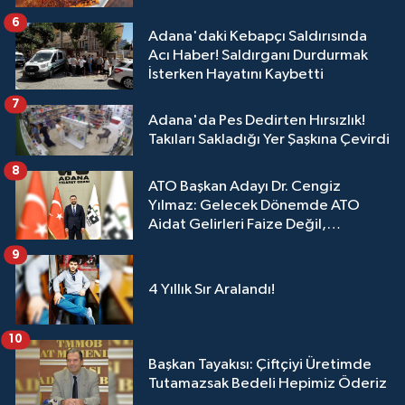
6
Adana'daki Kebapçı Saldırısında
Acı Haber! Saldırganı Durdurmak
İsterken Hayatını Kaybetti
7
Adana'da Pes Dedirten Hırsızlık!
Takıları Sakladığı Yer Şaşkına Çevirdi
8
ATO Başkan Adayı Dr. Cengiz
Yılmaz: Gelecek Dönemde ATO
Aidat Gelirleri Faize Değil,
Üyelerimize Ve Adana'ya Yatırılacak
9
4 Yıllık Sır Aralandı!
10
Başkan Tayakısı: Çiftçiyi Üretimde
Tutamazsak Bedeli Hepimiz Öderiz