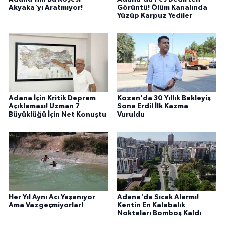
Akyaka'yı Aratmıyor!
Görüntü! Ölüm Kanalında
Yüzüp Karpuz Yediler
Adana İçin Kritik Deprem
Kozan'da 30 Yıllık Bekleyiş
Açıklaması! Uzman 7
Sona Erdi! İlk Kazma
Büyüklüğü İçin Net Konuştu
Vuruldu
Her Yıl Aynı Acı Yaşanıyor
Adana'da Sıcak Alarmı!
Ama Vazgeçmiyorlar!
Kentin En Kalabalık
Noktaları Bomboş Kaldı