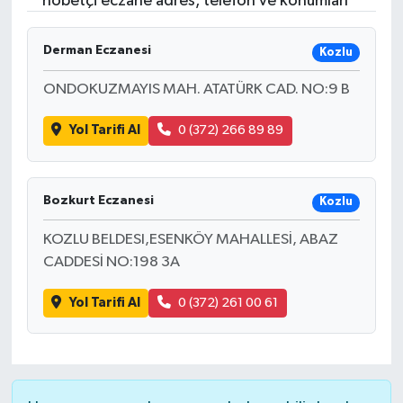
nöbetçi eczane adres, telefon ve konumları
Resmi İlanlar
Derman Eczanesi
Kozlu
ONDOKUZMAYIS MAH. ATATÜRK CAD. NO:9 B
Yol Tarifi Al
0 (372) 266 89 89
Bozkurt Eczanesi
Kozlu
KOZLU BELDESI,ESENKÖY MAHALLESİ, ABAZ
CADDESİ NO:198 3A
Yol Tarifi Al
0 (372) 261 00 61