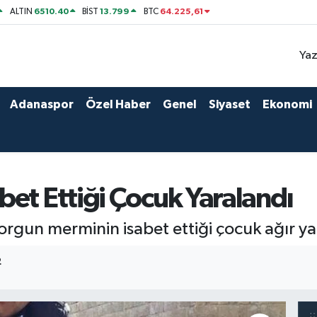
6510.40
13.799
64.225,61
ALTIN
BİST
BTC
Yaz
Adanaspor
Özel Haber
Genel
Siyaset
Ekonomi
et Ettiği Çocuk Yaralandı
yorgun merminin isabet ettiği çocuk ağır ya
2