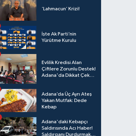
‘Lahmacun’ Krizi!
İşte Ak Parti’nin
Yürütme Kurulu
Evlilik Kredisi Alan
Çiftlere Zorunlu Destek!
Adana'da Dikkat Çeken
Eğitim
Adana’da Üç Ayrı Ateş
Yakan Mutfak: Dede
Kebap
Adana'daki Kebapçı
Saldırısında Acı Haber!
Saldırganı Durdurmak