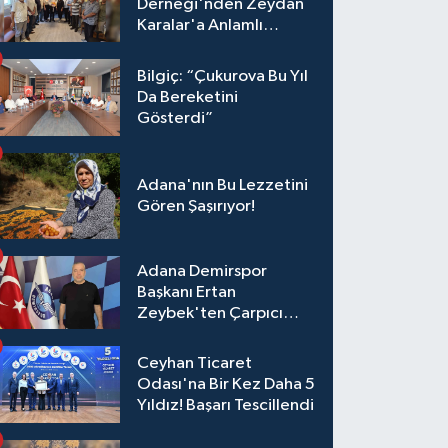
Derneği'nden Zeydan
Karalar'a Anlamlı
Ziyaret!
Bilgiç: “Çukurova Bu Yıl
Da Bereketini
Gösterdi”
Adana'nın Bu Lezzetini
Gören Şaşırıyor!
Adana Demirspor
Başkanı Ertan
Zeybek'ten Çarpıcı
Çağrı: "Destek Olmazsa
Toparlanmak 10 Yıl
Ceyhan Ticaret
Sürer"
Odası'na Bir Kez Daha 5
Yıldız! Başarı Tescillendi