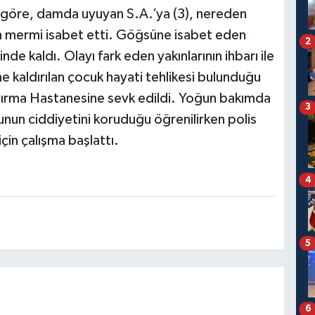
 göre, damda uyuyan S.A.’ya (3), nereden
n mermi isabet etti. Göğsüne isabet eden
2
nde kaldı. Olayı fark eden yakınlarının ihbarı ile
 kaldırılan çocuk hayati tehlikesi bulunduğu
ştırma Hastanesine sevk edildi. Yoğun bakımda
3
n ciddiyetini koruduğu öğrenilirken polis
için çalışma başlattı.
4
5
6