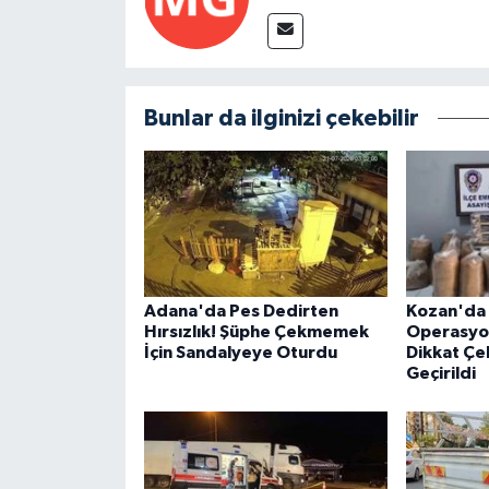
Bunlar da ilginizi çekebilir
Adana'da Pes Dedirten
Kozan'da 
Hırsızlık! Şüphe Çekmemek
Operasyon
İçin Sandalyeye Oturdu
Dikkat Çe
Geçirildi