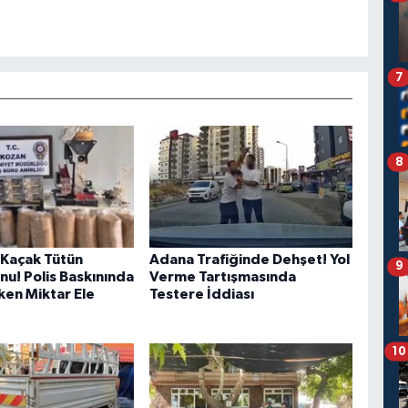
7
8
Kaçak Tütün
Adana Trafiğinde Dehşet! Yol
9
u! Polis Baskınında
Verme Tartışmasında
ken Miktar Ele
Testere İddiası
10