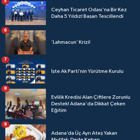
5
Ceyhan Ticaret Odası'na Bir Kez
Daha 5 Yıldız! Başarı Tescillendi
6
‘Lahmacun’ Krizi!
7
İşte Ak Parti’nin Yürütme Kurulu
8
Evlilik Kredisi Alan Çiftlere Zorunlu
Destek! Adana'da Dikkat Çeken
Eğitim
9
Adana’da Üç Ayrı Ateş Yakan
Mutfak: Dede Kebap