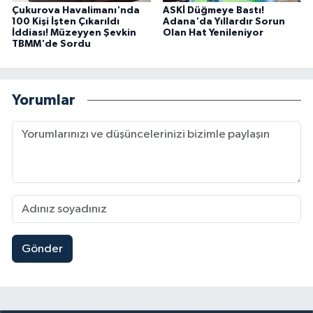
Çukurova Havalimanı'nda
ASKİ Düğmeye Bastı!
100 Kişi İşten Çıkarıldı
Adana'da Yıllardır Sorun
İddiası! Müzeyyen Şevkin
Olan Hat Yenileniyor
TBMM'de Sordu
Yorumlar
Gönder