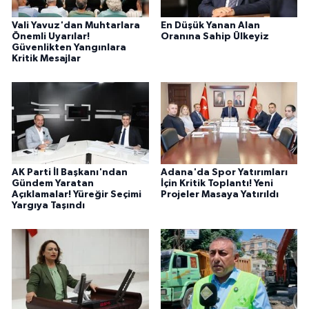
Vali Yavuz'dan Muhtarlara
En Düşük Yanan Alan
Önemli Uyarılar!
Oranına Sahip Ülkeyiz
Güvenlikten Yangınlara
Kritik Mesajlar
AK Parti İl Başkanı'ndan
Adana'da Spor Yatırımları
Gündem Yaratan
İçin Kritik Toplantı! Yeni
Açıklamalar! Yüreğir Seçimi
Projeler Masaya Yatırıldı
Yargıya Taşındı