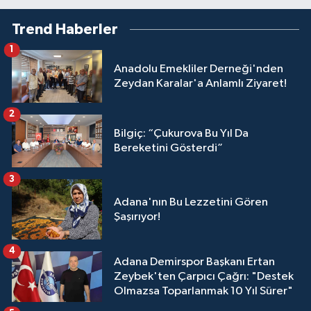
Trend Haberler
1
Anadolu Emekliler Derneği'nden
Zeydan Karalar'a Anlamlı Ziyaret!
2
Bilgiç: “Çukurova Bu Yıl Da
Bereketini Gösterdi”
3
Adana'nın Bu Lezzetini Gören
Şaşırıyor!
4
Adana Demirspor Başkanı Ertan
Zeybek'ten Çarpıcı Çağrı: "Destek
Olmazsa Toparlanmak 10 Yıl Sürer"