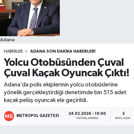
Resmi İlanlar
Adana
HABERLER
ADANA SON DAKIKA HABERLERI
Yolcu Otobüsünden Çuval
Çuval Kaçak Oyuncak Çıktı!
Adana’da polis ekiplerinin yolcu otobüslerine
yönelik gerçekleştirdiği denetimde bin 515 adet
kaçak pelüş oyuncak ele geçirildi.
24.02.2026 - 10:00
2
METROPOL GAZETESI
YAYINLANMA
PAYLAŞIM