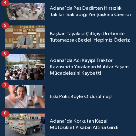
4
Adana'da Pes Dedirten Hırsızlık!
Takıları Sakladığı Yer Şaşkına Çevirdi
5
Başkan Tayakısı: Çiftçiyi Üretimde
Tutamazsak Bedeli Hepimiz Öderiz
6
Adana'da Acı Kayıp! Traktör
Kazasında Yaralanan Muhtar Yaşam
Mücadelesini Kaybetti
7
Eski Polis Böyle Öldürülmüş!
8
Adana'da Korkutan Kaza!
Motosiklet Pikabın Altına Girdi