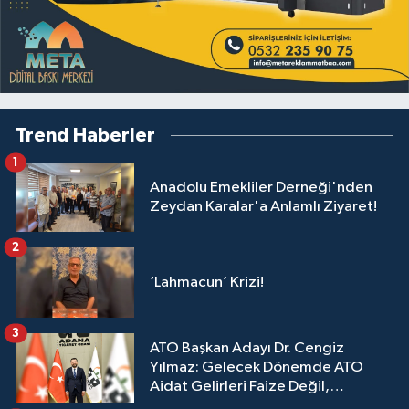
Trend Haberler
1
Anadolu Emekliler Derneği'nden
Zeydan Karalar'a Anlamlı Ziyaret!
2
‘Lahmacun’ Krizi!
3
ATO Başkan Adayı Dr. Cengiz
Yılmaz: Gelecek Dönemde ATO
Aidat Gelirleri Faize Değil,
Üyelerimize Ve Adana'ya Yatırılacak