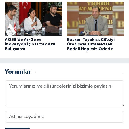
AOSB’de Ar-Ge ve
Başkan Tayakısı: Çiftçiyi
İnovasyon İçin Ortak Akıl
Üretimde Tutamazsak
Buluşması
Bedeli Hepimiz Öderiz
Yorumlar