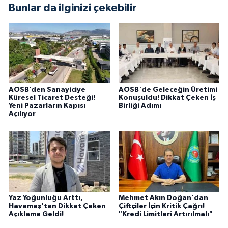
Bunlar da ilginizi çekebilir
AOSB’den Sanayiciye
AOSB'de Geleceğin Üretimi
Küresel Ticaret Desteği!
Konuşuldu! Dikkat Çeken İş
Yeni Pazarların Kapısı
Birliği Adımı
Açılıyor
Yaz Yoğunluğu Arttı,
Mehmet Akın Doğan'dan
Havamaş'tan Dikkat Çeken
Çiftçiler İçin Kritik Çağrı!
Açıklama Geldi!
"Kredi Limitleri Artırılmalı"