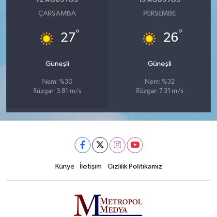
12 AĞUSTOS
13 AĞUSTOS
ÇARŞAMBA
PERŞEMBE
°
°
27
26
Güneşli
Güneşli
Nem: %30
Nem: %32
Rüzgar: 3.81 m/s
Rüzgar: 7.31 m/s
Künye
İletişim
Gizlilik Politikamız