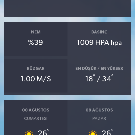
NEM
BASINÇ
%39
1009 HPA
hpa
RÜZGAR
EN DÜŞÜK / EN YÜKSEK
°
°
1.00 M/S
18
/ 34
08 AĞUSTOS
09 AĞUSTOS
CUMARTESI
PAZAR
°
°
26
26