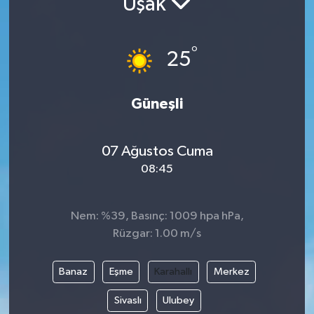
Uşak
Resmi İlanlar
°
25
Güneşli
07 Ağustos Cuma
08:45
Nem: %39, Basınç: 1009 hpa hPa,
Rüzgar: 1.00 m/s
Banaz
Eşme
Karahallı
Merkez
Sivaslı
Ulubey