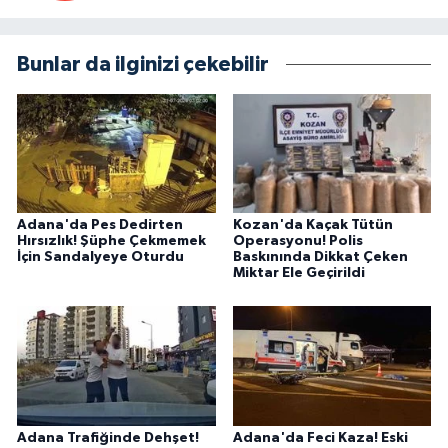
Bunlar da ilginizi çekebilir
Adana'da Pes Dedirten
Kozan'da Kaçak Tütün
Hırsızlık! Şüphe Çekmemek
Operasyonu! Polis
İçin Sandalyeye Oturdu
Baskınında Dikkat Çeken
Miktar Ele Geçirildi
Adana Trafiğinde Dehşet!
Adana'da Feci Kaza! Eski