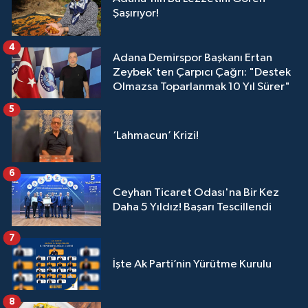
Şaşırıyor!
4
Adana Demirspor Başkanı Ertan
Zeybek'ten Çarpıcı Çağrı: "Destek
Olmazsa Toparlanmak 10 Yıl Sürer"
5
‘Lahmacun’ Krizi!
6
Ceyhan Ticaret Odası'na Bir Kez
Daha 5 Yıldız! Başarı Tescillendi
7
İşte Ak Parti’nin Yürütme Kurulu
8