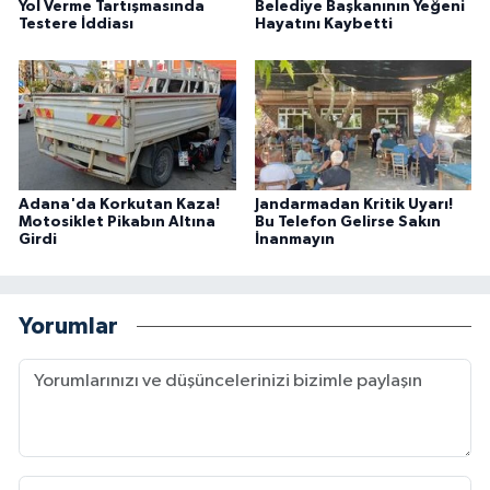
Yol Verme Tartışmasında
Belediye Başkanının Yeğeni
Testere İddiası
Hayatını Kaybetti
Adana'da Korkutan Kaza!
Jandarmadan Kritik Uyarı!
Motosiklet Pikabın Altına
Bu Telefon Gelirse Sakın
Girdi
İnanmayın
Yorumlar