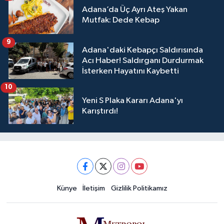
Adana’da Üç Ayrı Ateş Yakan
Mutfak: Dede Kebap
9
Adana'daki Kebapçı Saldırısında
Acı Haber! Saldırganı Durdurmak
İsterken Hayatını Kaybetti
10
Yeni S Plaka Kararı Adana'yı
Karıştırdı!
Künye
İletişim
Gizlilik Politikamız