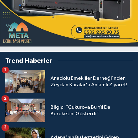
Trend Haberler
1
Anadolu Emekliler Derneği'nden
Zeydan Karalar'a Anlamlı Ziyaret!
2
Bilgiç: “Çukurova Bu Yıl Da
Bereketini Gösterdi”
3
Adana'nın Bu Lezzetini Gören