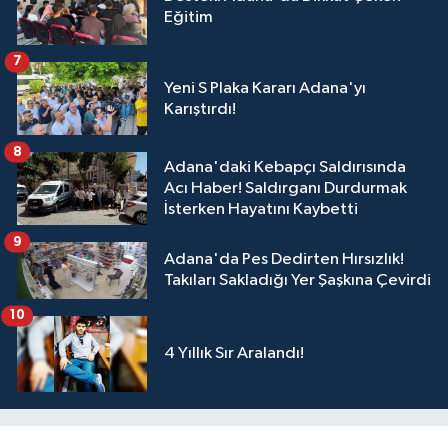
Eğitim
7
Yeni S Plaka Kararı Adana'yı
Karıştırdı!
8
Adana'daki Kebapçı Saldırısında
Acı Haber! Saldırganı Durdurmak
İsterken Hayatını Kaybetti
9
Adana'da Pes Dedirten Hırsızlık!
Takıları Sakladığı Yer Şaşkına Çevirdi
10
4 Yıllık Sır Aralandı!