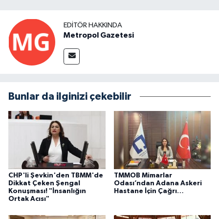
EDITÖR HAKKINDA
Metropol Gazetesi
Bunlar da ilginizi çekebilir
CHP'li Şevkin'den TBMM'de
TMMOB Mimarlar
Dikkat Çeken Şengal
Odası’ndan Adana Askeri
Konuşması! "İnsanlığın
Hastane İçin Çağrı…
Ortak Acısı"