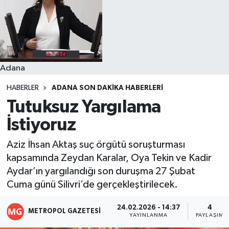
Resmi İlanlar
Adana
HABERLER
ADANA SON DAKIKA HABERLERI
Tutuksuz Yargılama
İstiyoruz
Aziz İhsan Aktaş suç örgütü soruşturması
kapsamında Zeydan Karalar, Oya Tekin ve Kadir
Aydar’ın yargılandığı son duruşma 27 Şubat
Cuma günü Silivri’de gerçekleştirilecek.
24.02.2026 - 14:37
4
METROPOL GAZETESI
YAYINLANMA
PAYLAŞIM