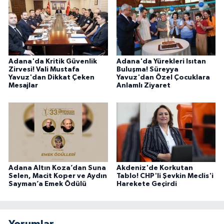
Adana'da Kritik Güvenlik
Adana'da Yürekleri Isıtan
Zirvesi! Vali Mustafa
Buluşma! Süreyya
Yavuz'dan Dikkat Çeken
Yavuz'dan Özel Çocuklara
Mesajlar
Anlamlı Ziyaret
Adana Altın Koza’dan Suna
Akdeniz'de Korkutan
Selen, Macit Koper ve Aydın
Tablo! CHP'li Şevkin Meclis'i
Sayman’a Emek Ödülü
Harekete Geçirdi