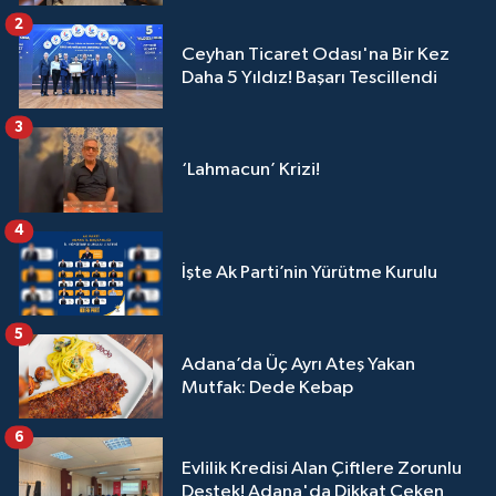
2
Ceyhan Ticaret Odası'na Bir Kez
Daha 5 Yıldız! Başarı Tescillendi
3
‘Lahmacun’ Krizi!
4
İşte Ak Parti’nin Yürütme Kurulu
5
Adana’da Üç Ayrı Ateş Yakan
Mutfak: Dede Kebap
6
Evlilik Kredisi Alan Çiftlere Zorunlu
Destek! Adana'da Dikkat Çeken