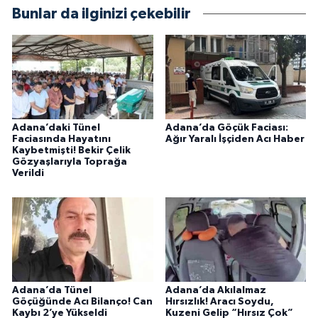
Bunlar da ilginizi çekebilir
Adana’daki Tünel
Adana’da Göçük Faciası:
Faciasında Hayatını
Ağır Yaralı İşçiden Acı Haber
Kaybetmişti! Bekir Çelik
Gözyaşlarıyla Toprağa
Verildi
Adana’da Tünel
Adana’da Akılalmaz
Göçüğünde Acı Bilanço! Can
Hırsızlık! Aracı Soydu,
Kaybı 2’ye Yükseldi
Kuzeni Gelip “Hırsız Çok”