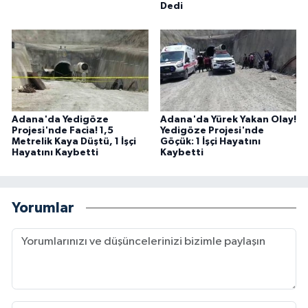
Dedi
Adana'da Yedigöze
Adana'da Yürek Yakan Olay!
Projesi'nde Facia! 1,5
Yedigöze Projesi'nde
Metrelik Kaya Düştü, 1 İşçi
Göçük: 1 İşçi Hayatını
Hayatını Kaybetti
Kaybetti
Yorumlar