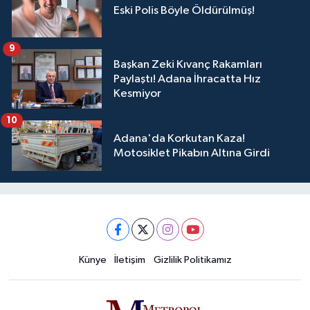
Eski Polis Böyle Öldürülmüş!
9
Başkan Zeki Kıvanç Rakamları
Paylaştı! Adana İhracatta Hız
Kesmiyor
10
Adana'da Korkutan Kaza!
Motosiklet Pikabın Altına Girdi
Künye
İletişim
Gizlilik Politikamız