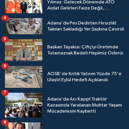
Yılmaz: Gelecek Dönemde ATO
Aidat Gelirleri Faize Değil,
Üyelerimize Ve Adana'ya Yatırılacak
4
Adana'da Pes Dedirten Hırsızlık!
Takıları Sakladığı Yer Şaşkına Çevirdi
5
Başkan Tayakısı: Çiftçiyi Üretimde
Tutamazsak Bedeli Hepimiz Öderiz
6
AOSB'de Kritik Yatırım Yüzde 75'e
Ulaştı! Eylül Hedefi Açıklandı
7
Adana'da Acı Kayıp! Traktör
Kazasında Yaralanan Muhtar Yaşam
Mücadelesini Kaybetti
8