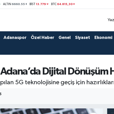
6660.55
13.779
64.815,30
ALTIN
BİST
BTC
Yaz
Adanaspor
Özel Haber
Genel
Siyaset
Ekonomi
: Adana’da Dijital Dönüşüm 
apılan 5G teknolojisine geçiş için hazırlıkla
5