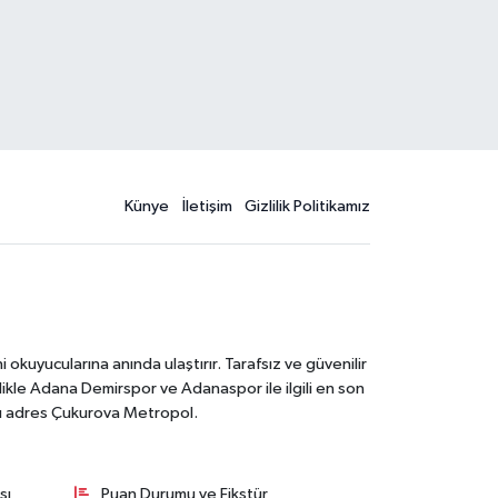
Künye
İletişim
Gizlilik Politikamız
kuyucularına anında ulaştırır. Tarafsız ve güvenilir
likle Adana Demirspor ve Adanaspor ile ilgili en son
ğru adres Çukurova Metropol.
sı
Puan Durumu ve Fikstür