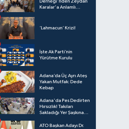
Derneği'nden Zeydan
Karalar'a Anlamlı
Ziyaret!
‘Lahmacun’ Krizi!
İşte Ak Parti’nin
Yürütme Kurulu
Adana’da Üç Ayrı Ateş
Yakan Mutfak: Dede
Kebap
Adana'da Pes Dedirten
Hırsızlık! Takıları
Sakladığı Yer Şaşkına
Çevirdi
ATO Başkan Adayı Dr.