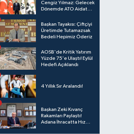
Cengiz Yılmaz: Gelecek
Dönemde ATO Aidat
Gelirleri Faize Değil,
Üyelerimize Ve
Başkan Tayakısı: Çiftçiyi
Adana'ya Yatırılacak
Üretimde Tutamazsak
Bedeli Hepimiz Öderiz
AOSB'de Kritik Yatırım
Yüzde 75'e Ulaştı! Eylül
Hedefi Açıklandı
4 Yıllık Sır Aralandı!
Başkan Zeki Kıvanç
Rakamları Paylaştı!
Adana İhracatta Hız
Kesmiyor