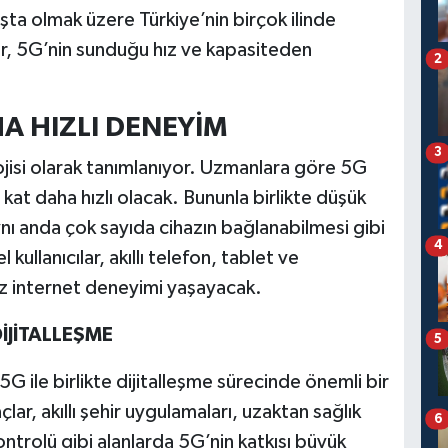
a olmak üzere Türkiye’nin birçok ilinde
rler, 5G’nin sunduğu hız ve kapasiteden
2
A HIZLI DENEYİM
3
lojisi olarak tanımlanıyor. Uzmanlara göre 5G
 kat daha hızlı olacak. Bununla birlikte düşük
nı anda çok sayıda cihazın bağlanabilmesi gibi
4
kullanıcılar, akıllı telefon, tablet ve
siz internet deneyimi yaşayacak.
İJİTALLEŞME
5
5G ile birlikte dijitalleşme sürecinde önemli bir
r, akıllı şehir uygulamaları, uzaktan sağlık
6
kontrolü gibi alanlarda 5G’nin katkısı büyük