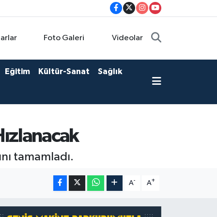
arlar
Foto Galeri
Videolar
Eğitim
Kültür-Sanat
Sağlık
Hızlanacak
rını tamamladı.
-
+
A
A