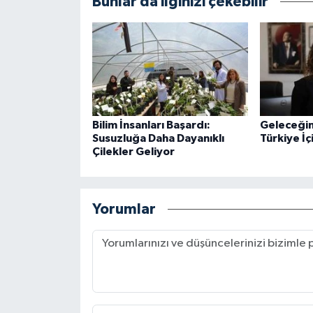
Bunlar da ilginizi çekebilir
Bilim İnsanları Başardı:
Geleceğin 
Susuzluğa Daha Dayanıklı
Türkiye İçi
Çilekler Geliyor
Yorumlar