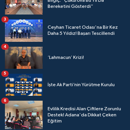
Bilgiç: “Çukurova Bu Yıl Da
Bereketini Gösterdi”
3
Ceyhan Ticaret Odası'na Bir Kez
Daha 5 Yıldız! Başarı Tescillendi
4
‘Lahmacun’ Krizi!
5
İşte Ak Parti’nin Yürütme Kurulu
6
Evlilik Kredisi Alan Çiftlere Zorunlu
Destek! Adana'da Dikkat Çeken
Eğitim