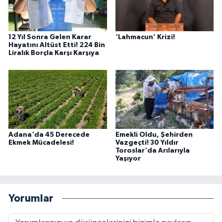
12 Yıl Sonra Gelen Karar
‘Lahmacun’ Krizi!
Hayatını Altüst Etti! 224 Bin
Liralık Borçla Karşı Karşıya
Adana'da 45 Derecede
Emekli Oldu, Şehirden
Ekmek Mücadelesi!
Vazgeçti! 30 Yıldır
Toroslar'da Arılarıyla
Yaşıyor
Yorumlar