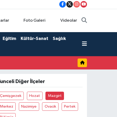
arlar
Foto Galeri
Videolar
Eğitim
Kültür-Sanat
Sağlık
unceli Diğer İlçeler
Çemişgezek
Hozat
Mazgirt
Merkez
Nazimiye
Ovacik
Pertek