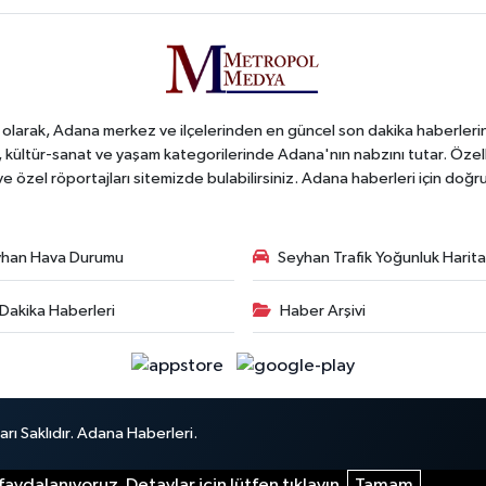
arak, Adana merkez ve ilçelerinden en güncel son dakika haberlerini o
iş, kültür-sanat ve yaşam kategorilerinde Adana'nın nabzını tutar. Özel
 ve özel röportajları sitemizde bulabilirsiniz. Adana haberleri için do
han Hava Durumu
Seyhan Trafik Yoğunluk Harita
Dakika Haberleri
Haber Arşivi
ı Saklıdır. Adana Haberleri.
aydalanıyoruz. Detaylar için lütfen tıklayın.
Tamam