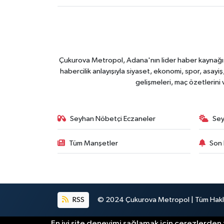
Çukurova Metropol, Adana'nın lider haber kaynağı ol
habercilik anlayışıyla siyaset, ekonomi, spor, asay
gelişmeleri, maç özetlerini
Seyhan Nöbetçi Eczaneler
Sey
Tüm Manşetler
Son 
RSS
© 2024 Çukurova Metropol | Tüm Haklar
En iyi site deneyimi sağlamak için çerezlerden f