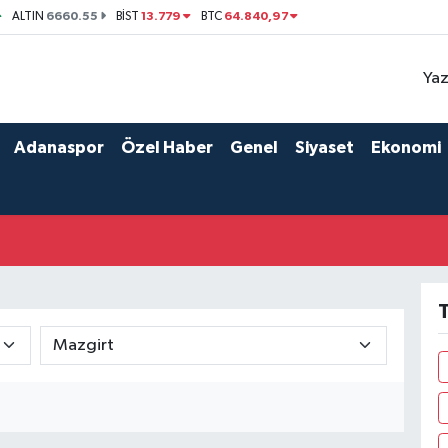
6660.55
13.779
64.840,97
ALTIN
BİST
BTC
Yaz
Adanaspor
Özel Haber
Genel
Siyaset
Ekonomi
T