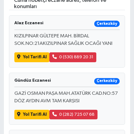
Cuma nöbetçi eczane adres, telefon ve
konumları
Resmi İlanlar
Alaz Eczanesi
Çerkezköy
KIZILPINAR GÜLTEPE MAH. BİRDAL
SOK.NO:21AKIZILPINAR SAĞLIK OCAĞI YANI
Yol Tarifi Al
0 (530) 889 20 31
Gündüz Eczanesi
Çerkezköy
GAZİ OSMAN PAŞA MAH.ATATÜRK CAD.NO:57
DÖZ AYDIN AVM TAM KARŞISI
Yol Tarifi Al
0 (282) 725 07 68