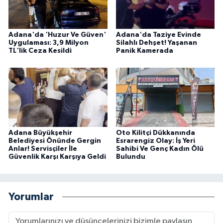
Adana'da 'Huzur Ve Güven'
Adana'da Taziye Evinde
Uygulaması: 3,9 Milyon
Silahlı Dehşet! Yaşanan
TL'lik Ceza Kesildi
Panik Kamerada
Adana Büyükşehir
Oto Kilitçi Dükkanında
Belediyesi Önünde Gergin
Esrarengiz Olay: İş Yeri
Anlar! Servisçiler İle
Sahibi Ve Genç Kadın Ölü
Güvenlik Karşı Karşıya Geldi
Bulundu
Yorumlar