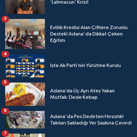
‘Lahmacun’ Krizi!
3
Evlilik Kredisi Alan Çiftlere Zorunlu
Destek! Adana'da Dikkat Çeken
Eğitim
4
İşte Ak Parti’nin Yürütme Kurulu
5
Adana’da Üç Ayrı Ateş Yakan
Mutfak: Dede Kebap
6
Adana'da Pes Dedirten Hırsızlık!
Takıları Sakladığı Yer Şaşkına Çevirdi
7