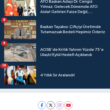
ATO Başkan Adayı Dr. Cengiz
Yılmaz: Gelecek Dönemde ATO
Aidat Gelirleri Faize Değil,
Üyelerimize Ve Adana'ya Yatırılacak
8
Başkan Tayakısı: Çiftçiyi Üretimde
Tutamazsak Bedeli Hepimiz Öderiz
9
AOSB'de Kritik Yatırım Yüzde 75'e
Ulaştı! Eylül Hedefi Açıklandı
10
4 Yıllık Sır Aralandı!