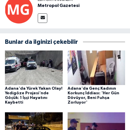
Metropol Gazetesi
Bunlar da ilginizi çekebilir
Adana'da Yürek Yakan Olay!
Adana'da Genç Kadının
Yedigöze Projesi'nde
Korkunç İddiası: 'Her Gün
Göçük: 1 İşçi Hayatını
Dövüyor, Beni Fuhşa
Kaybetti
Zorluyor'