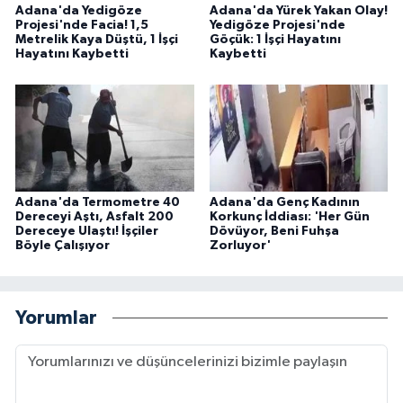
Adana'da Yedigöze
Adana'da Yürek Yakan Olay!
Projesi'nde Facia! 1,5
Yedigöze Projesi'nde
Metrelik Kaya Düştü, 1 İşçi
Göçük: 1 İşçi Hayatını
Hayatını Kaybetti
Kaybetti
Adana'da Termometre 40
Adana'da Genç Kadının
Dereceyi Aştı, Asfalt 200
Korkunç İddiası: 'Her Gün
Dereceye Ulaştı! İşçiler
Dövüyor, Beni Fuhşa
Böyle Çalışıyor
Zorluyor'
Yorumlar