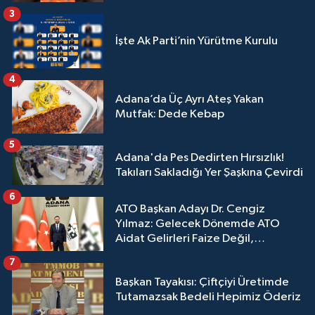
3
İşte Ak Parti’nin Yürütme Kurulu
4
Adana’da Üç Ayrı Ateş Yakan
Mutfak: Dede Kebap
5
Adana'da Pes Dedirten Hırsızlık!
Takıları Sakladığı Yer Şaşkına Çevirdi
6
ATO Başkan Adayı Dr. Cengiz
Yılmaz: Gelecek Dönemde ATO
Aidat Gelirleri Faize Değil,
Üyelerimize Ve Adana'ya Yatırılacak
7
Başkan Tayakısı: Çiftçiyi Üretimde
Tutamazsak Bedeli Hepimiz Öderiz