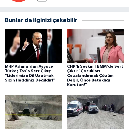
Bunlar da ilginizi çekebilir
MHP Adana'dan Ayyüce
CHP'li Şevkin TBMM'de Sert
Türkeş Taş'a Sert Çıkış:
Çıktı: "Çocukları
"Liderimize Dil Uzatmak
Cezalandırmak Çözüm
Sizin Haddiniz Değildir!"
Değil, Önce Bataklığı
Kurutun!"