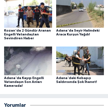
Kozan'da 2 Gündür Aranan
Adana'da Seyir Halindeki
Engelli Vatandaştan
Araca Kurşun Yağdı!
Sevindiren Haber
Adana'da Kayıp Engelli
Adana'daki Kebapçı
Vatandaşın Son Anları
Saldırısında Şok İhanet!
Kamerada!
Yorumlar