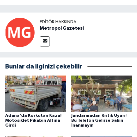
EDITÖR HAKKINDA
Metropol Gazetesi
Bunlar da ilginizi çekebilir
Adana'da Korkutan Kaza!
Jandarmadan Kritik Uyarı!
Motosiklet Pikabın Altına
Bu Telefon Gelirse Sakın
Girdi
İnanmayın