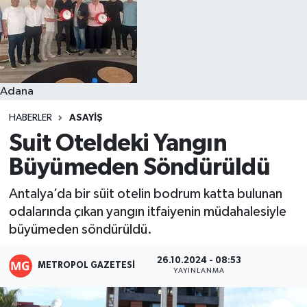
Resmi İlanlar
Adana
HABERLER
ASAYIŞ
Suit Oteldeki Yangın
Büyümeden Söndürüldü
Antalya’da bir süit otelin bodrum katta bulunan
odalarında çıkan yangın itfaiyenin müdahalesiyle
büyümeden söndürüldü.
26.10.2024 - 08:53
METROPOL GAZETESI
YAYINLANMA