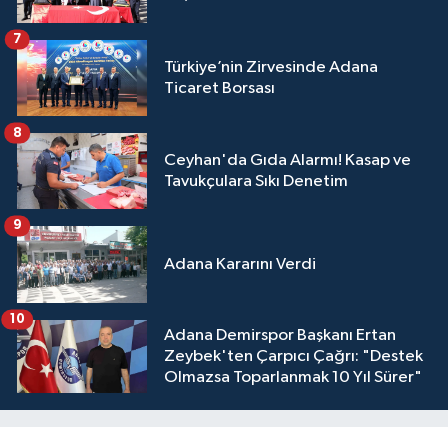
7
Türkiye’nin Zirvesinde Adana
Ticaret Borsası
8
Ceyhan'da Gıda Alarmı! Kasap ve
Tavukçulara Sıkı Denetim
9
Adana Kararını Verdi
10
Adana Demirspor Başkanı Ertan
Zeybek'ten Çarpıcı Çağrı: "Destek
Olmazsa Toparlanmak 10 Yıl Sürer"