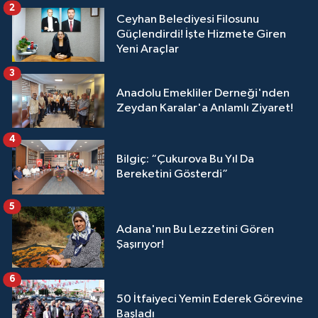
2
Ceyhan Belediyesi Filosunu
Güçlendirdi! İşte Hizmete Giren
Yeni Araçlar
3
Anadolu Emekliler Derneği'nden
Zeydan Karalar'a Anlamlı Ziyaret!
4
Bilgiç: “Çukurova Bu Yıl Da
Bereketini Gösterdi”
5
Adana'nın Bu Lezzetini Gören
Şaşırıyor!
6
50 İtfaiyeci Yemin Ederek Görevine
Başladı