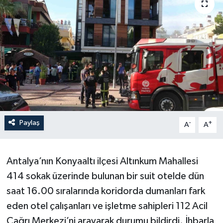
Paylaş
-
+
A
A
Antalya’nın Konyaaltı ilçesi Altınkum Mahallesi
414 sokak üzerinde bulunan bir suit otelde dün
saat 16.00 sıralarında koridorda dumanları fark
eden otel çalışanları ve işletme sahipleri 112 Acil
Çağrı Merkezi’ni arayarak durumu bildirdi. İhbarla