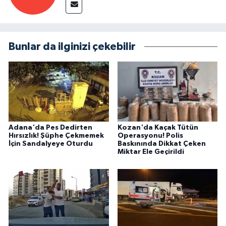
Bunlar da ilginizi çekebilir
Adana'da Pes Dedirten
Kozan'da Kaçak Tütün
Hırsızlık! Şüphe Çekmemek
Operasyonu! Polis
İçin Sandalyeye Oturdu
Baskınında Dikkat Çeken
Miktar Ele Geçirildi