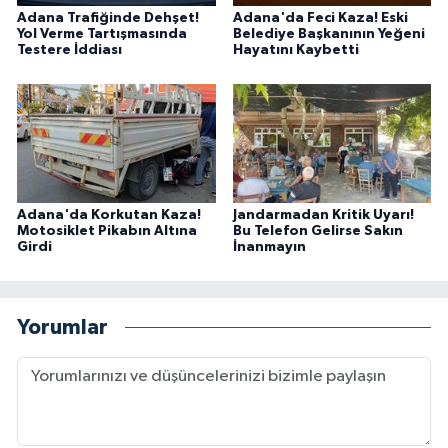
Adana Trafiğinde Dehşet!
Adana'da Feci Kaza! Eski
Yol Verme Tartışmasında
Belediye Başkanının Yeğeni
Testere İddiası
Hayatını Kaybetti
Adana'da Korkutan Kaza!
Jandarmadan Kritik Uyarı!
Motosiklet Pikabın Altına
Bu Telefon Gelirse Sakın
Girdi
İnanmayın
Yorumlar