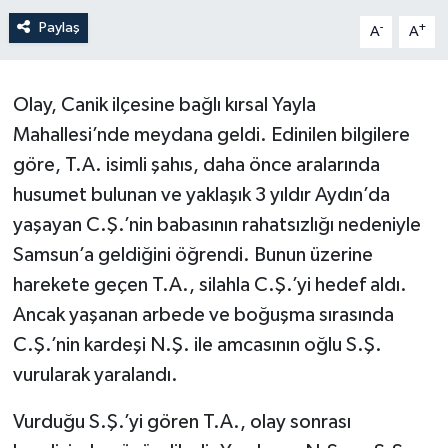
Paylaş
-
+
A
A
Olay, Canik ilçesine bağlı kırsal Yayla
Mahallesi’nde meydana geldi. Edinilen bilgilere
göre, T.A. isimli şahıs, daha önce aralarında
husumet bulunan ve yaklaşık 3 yıldır Aydın’da
yaşayan C.Ş.’nin babasının rahatsızlığı nedeniyle
Samsun’a geldiğini öğrendi. Bunun üzerine
harekete geçen T.A., silahla C.Ş.’yi hedef aldı.
Ancak yaşanan arbede ve boğuşma sırasında
C.Ş.’nin kardeşi N.Ş. ile amcasının oğlu S.Ş.
vurularak yaralandı.
Vurduğu S.Ş.’yi gören T.A., olay sonrası