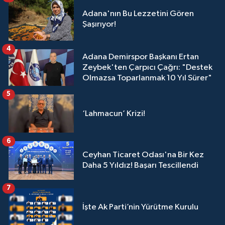
Adana'nın Bu Lezzetini Gören
Şaşırıyor!
4
Adana Demirspor Başkanı Ertan
Zeybek'ten Çarpıcı Çağrı: "Destek
Olmazsa Toparlanmak 10 Yıl Sürer"
5
‘Lahmacun’ Krizi!
6
Ceyhan Ticaret Odası'na Bir Kez
Daha 5 Yıldız! Başarı Tescillendi
7
İşte Ak Parti’nin Yürütme Kurulu