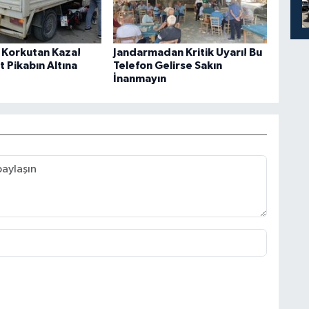
Korkutan Kaza!
Jandarmadan Kritik Uyarı! Bu
 Pikabın Altına
Telefon Gelirse Sakın
İnanmayın