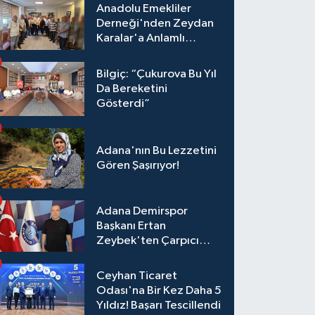
Anadolu Emekliler
Derneği'nden Zeydan
Karalar'a Anlamlı
Ziyaret!
Bilgiç: “Çukurova Bu Yıl
Da Bereketini
Gösterdi”
Adana'nın Bu Lezzetini
Gören Şaşırıyor!
Adana Demirspor
Başkanı Ertan
Zeybek'ten Çarpıcı
Çağrı: "Destek Olmazsa
Toparlanmak 10 Yıl
Ceyhan Ticaret
Sürer"
Odası'na Bir Kez Daha 5
Yıldız! Başarı Tescillendi