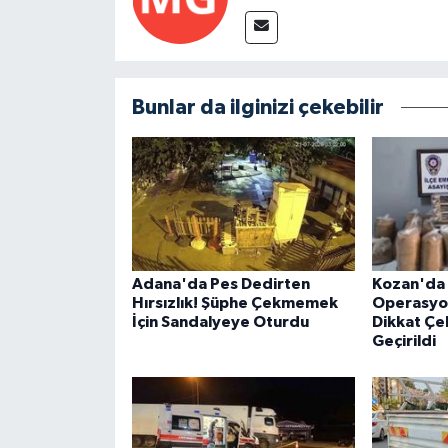
Bunlar da ilginizi çekebilir
Adana'da Pes Dedirten
Kozan'da 
Hırsızlık! Şüphe Çekmemek
Operasyon
İçin Sandalyeye Oturdu
Dikkat Çe
Geçirildi