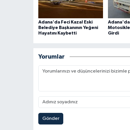
Adana'da Feci Kaza! Eski
Adana'da 
Belediye Başkanının Yeğeni
Motosiklet
Hayatını Kaybetti
Girdi
Yorumlar
Gönder