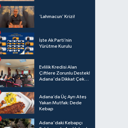
‘Lahmacun’ Krizi!
İşte Ak Parti’nin
Yürütme Kurulu
Evlilik Kredisi Alan
Çiftlere Zorunlu Destek!
Adana'da Dikkat Çeken
Eğitim
Adana’da Üç Ayrı Ateş
Yakan Mutfak: Dede
Kebap
Adana'daki Kebapçı