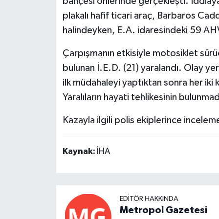
bahçesi önlerinde gerçekleşti. İddia
plakalı hafif ticari araç, Barbaros Ca
halindeyken, E.A. idaresindeki 59 AHV
Çarpışmanın etkisiyle motosiklet sürüc
bulunan İ.E.D. (21) yaralandı. Olay yeri
ilk müdahaleyi yaptıktan sonra her iki 
Yaralıların hayati tehlikesinin bulunmad
Kazayla ilgili polis ekiplerince inceleme
Kaynak:
İHA
EDITÖR HAKKINDA
Metropol Gazetesi