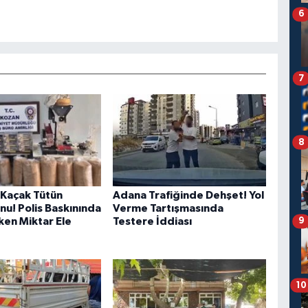
6
7
8
Kaçak Tütün
Adana Trafiğinde Dehşet! Yol
u! Polis Baskınında
Verme Tartışmasında
ken Miktar Ele
Testere İddiası
9
10