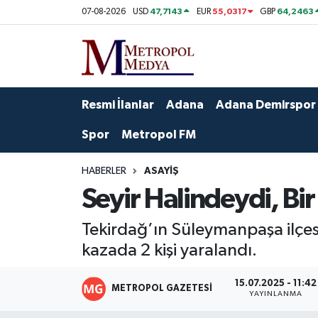
47,7143
55,0317
64,2463
07-08-2026
USD
EUR
GBP
Siyaset
Yazarlar
Seyhan Nöbetçi Eczaneler
Ekonomi
Foto Galeri
Seyhan Hava Durumu
Resmi İlanlar
Adana
Adana Demirspor
Sağlık
Videolar
Seyhan Trafik Yoğunluk Haritası
Spor
Metropol FM
Spor
Süper Lig Puan Durumu ve Fikstür
HABERLER
ASAYIŞ
Seyir Halindeydi, Bir
Özel Haberler
Tüm Manşetler
Tekirdağ’ın Süleymanpaşa ilçes
Yerel Yönetim
Son Dakika Haberleri
kazada 2 kişi yaralandı.
Kültür-Sanat
Haber Arşivi
15.07.2025 - 11:42
METROPOL GAZETESI
YAYINLANMA
Magazin