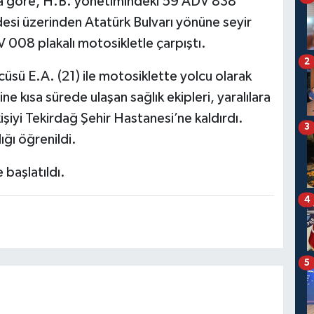
ya göre, H.B. yönetimindeki 59 ADV 838
ddesi üzerinden Atatürk Bulvarı yönüne seyir
 008 plakalı motosikletle çarpıştı.
2
üsü E.A. (21) ile motosiklette yolcu olarak
ne kısa sürede ulaşan sağlık ekipleri, yaralılara
kişiyi Tekirdağ Şehir Hastanesi’ne kaldırdı.
3
ığı öğrenildi.
 başlatıldı.
4
5