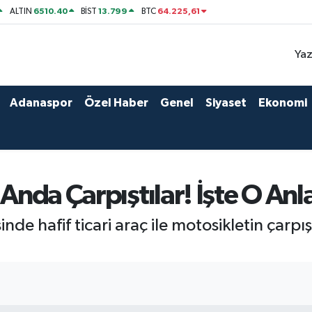
6510.40
13.799
64.225,61
ALTIN
BİST
BTC
Yaz
Adanaspor
Özel Haber
Genel
Siyaset
Ekonomi
 Anda Çarpıştılar! İşte O Anl
inde hafif ticari araç ile motosikletin ça