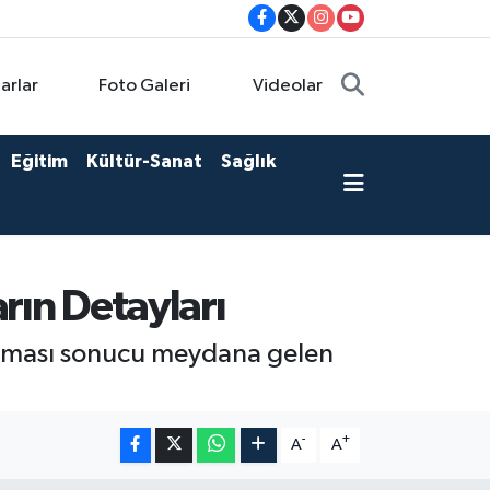
arlar
Foto Galeri
Videolar
Eğitim
Kültür-Sanat
Sağlık
arın Detayları
rpışması sonucu meydana gelen
-
+
A
A