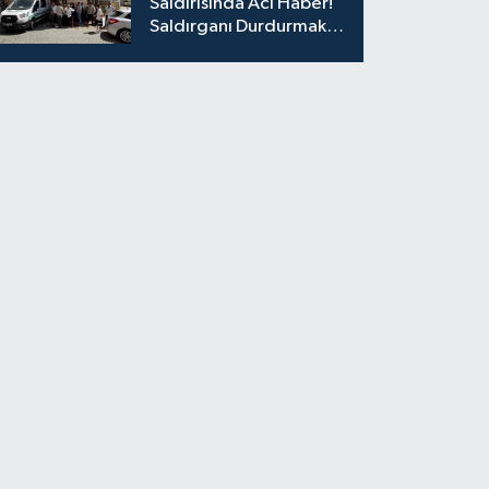
Saldırısında Acı Haber!
Saldırganı Durdurmak
İsterken Hayatını
Kaybetti