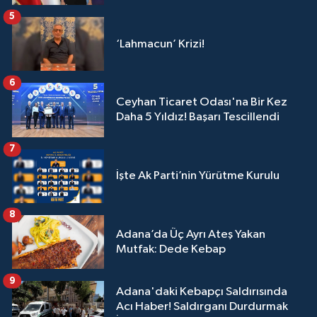
5
‘Lahmacun’ Krizi!
6
Ceyhan Ticaret Odası'na Bir Kez
Daha 5 Yıldız! Başarı Tescillendi
7
İşte Ak Parti’nin Yürütme Kurulu
8
Adana’da Üç Ayrı Ateş Yakan
Mutfak: Dede Kebap
9
Adana'daki Kebapçı Saldırısında
Acı Haber! Saldırganı Durdurmak