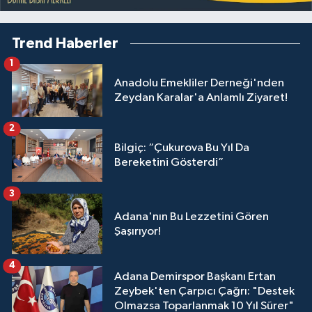
Trend Haberler
1
Anadolu Emekliler Derneği'nden
Zeydan Karalar'a Anlamlı Ziyaret!
2
Bilgiç: “Çukurova Bu Yıl Da
Bereketini Gösterdi”
3
Adana'nın Bu Lezzetini Gören
Şaşırıyor!
4
Adana Demirspor Başkanı Ertan
Zeybek'ten Çarpıcı Çağrı: "Destek
Olmazsa Toparlanmak 10 Yıl Sürer"