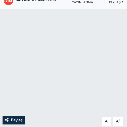
METROPOL GAZETESI
YAYINLANMA
PAYLAŞIM
Paylaş
-
+
A
A