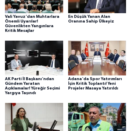
Vali Yavuz'dan Muhtarlara
En Düşük Yanan Alan
Önemli Uyarılar!
Oranına Sahip Ülkeyiz
Güvenlikten Yangınlara
Kritik Mesajlar
AK Parti İl Başkanı'ndan
Adana'da Spor Yatırımları
Gündem Yaratan
İçin Kritik Toplantı! Yeni
Açıklamalar! Yüreğir Seçimi
Projeler Masaya Yatırıldı
Yargıya Taşındı