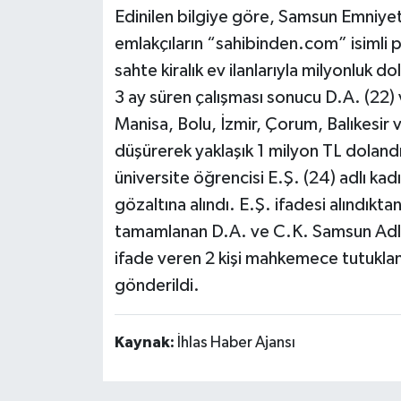
Edinilen bilgiye göre, Samsun Emniye
emlakçıların “sahibinden.com” isimli p
sahte kiralık ev ilanlarıyla milyonluk d
3 ay süren çalışması sonucu D.A. (22)
Manisa, Bolu, İzmir, Çorum, Balıkesir 
düşürerek yaklaşık 1 milyon TL dolandırd
üniversite öğrencisi E.Ş. (24) adlı ka
gözaltına alındı. E.Ş. ifadesi alındıkta
tamamlanan D.A. ve C.K. Samsun Adl
ifade veren 2 kişi mahkemece tutukla
gönderildi.
Kaynak:
İhlas Haber Ajansı