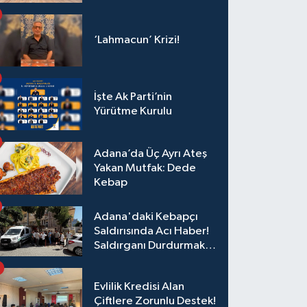
‘Lahmacun’ Krizi!
İşte Ak Parti’nin
Yürütme Kurulu
Adana’da Üç Ayrı Ateş
Yakan Mutfak: Dede
Kebap
Adana'daki Kebapçı
Saldırısında Acı Haber!
Saldırganı Durdurmak
İsterken Hayatını
Kaybetti
Evlilik Kredisi Alan
Çiftlere Zorunlu Destek!