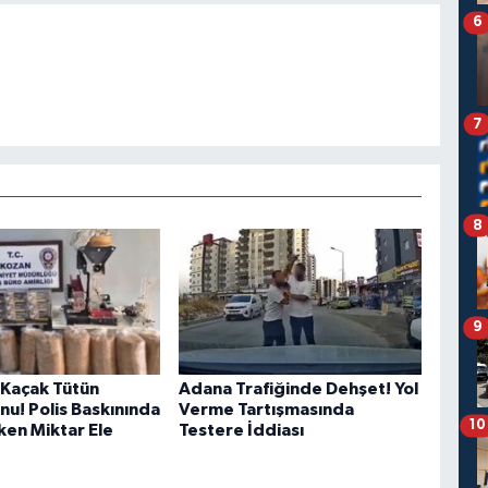
6
7
8
9
Kaçak Tütün
Adana Trafiğinde Dehşet! Yol
u! Polis Baskınında
Verme Tartışmasında
10
ken Miktar Ele
Testere İddiası