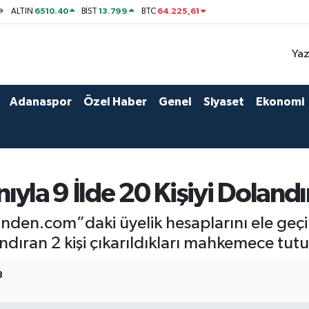
6510.40
13.799
64.225,61
ALTIN
BİST
BTC
Yaz
Adanaspor
Özel Haber
Genel
Siyaset
Ekonomi
nıyla 9 İlde 20 Kişiyi Doland
den.com”daki üyelik hesaplarını ele geçirip
landıran 2 kişi çıkarıldıkları mahkemece tut
8