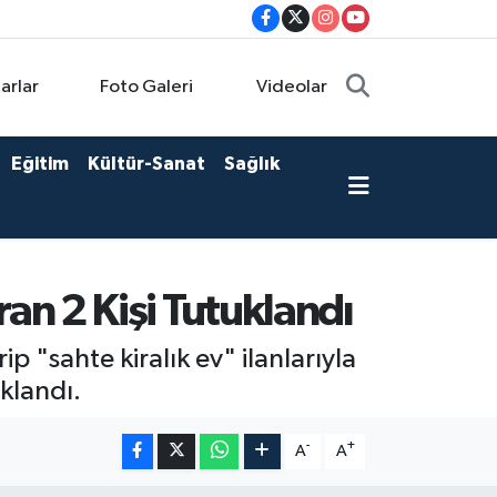
arlar
Foto Galeri
Videolar
Eğitim
Kültür-Sanat
Sağlık
ıran 2 Kişi Tutuklandı
 "sahte kiralık ev" ilanlarıyla
uklandı.
-
+
A
A