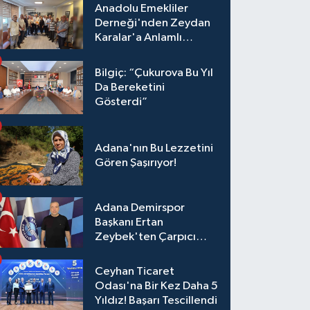
Anadolu Emekliler
Derneği'nden Zeydan
Karalar'a Anlamlı
Ziyaret!
Bilgiç: “Çukurova Bu Yıl
Da Bereketini
Gösterdi”
Adana'nın Bu Lezzetini
Gören Şaşırıyor!
Adana Demirspor
Başkanı Ertan
Zeybek'ten Çarpıcı
Çağrı: "Destek Olmazsa
Toparlanmak 10 Yıl
Ceyhan Ticaret
Sürer"
Odası'na Bir Kez Daha 5
Yıldız! Başarı Tescillendi