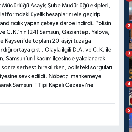
t Müdürlüğü Asayiş Şube Müdürlüğü ekipleri,
latformdaki üyelik hesaplarını ele geçirip
olandırıcılık yapan çeteye darbe indirdi. Polisin
2
 ve C.K.’nin (24) Samsun, Gaziantep, Yalova,
ve Kayseri’de toplam 20 kişiyi tuzağa
ığı ortaya çıktı. Olayla ilgili D.A. ve C.K. ile
3
dın, Samsun’un İlkadım ilçesinde yakalanarak
n sonra serbest bırakılırken, polisteki sorguları
iyesine sevk edildi. Nöbetçi mahkemeye
4
narak Samsun T Tipi Kapalı Cezaevi’ne
5