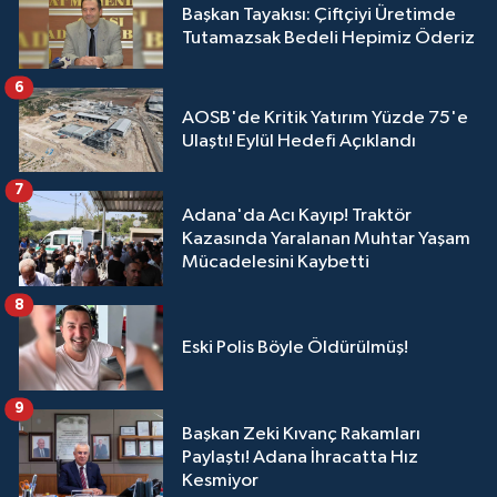
Başkan Tayakısı: Çiftçiyi Üretimde
Tutamazsak Bedeli Hepimiz Öderiz
6
AOSB'de Kritik Yatırım Yüzde 75'e
Ulaştı! Eylül Hedefi Açıklandı
7
Adana'da Acı Kayıp! Traktör
Kazasında Yaralanan Muhtar Yaşam
Mücadelesini Kaybetti
8
Eski Polis Böyle Öldürülmüş!
9
Başkan Zeki Kıvanç Rakamları
Paylaştı! Adana İhracatta Hız
Kesmiyor