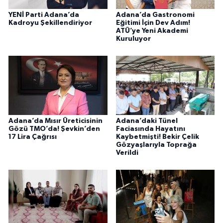
YENİ Parti Adana’da
Adana’da Gastronomi
Kadroyu Şekillendiriyor
Eğitimi İçin Dev Adım!
ATÜ’ye Yeni Akademi
Kuruluyor
Adana’da Mısır Üreticisinin
Adana’daki Tünel
Gözü TMO’da! Şevkin’den
Faciasında Hayatını
17 Lira Çağrısı
Kaybetmişti! Bekir Çelik
Gözyaşlarıyla Toprağa
Verildi