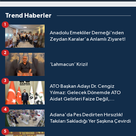
Trend Haberler
1
Anadolu Emekliler Derneği'nden
Zeydan Karalar'a Anlamlı Ziyaret!
2
‘Lahmacun’ Krizi!
3
ATO Başkan Adayı Dr. Cengiz
Yılmaz: Gelecek Dönemde ATO
Aidat Gelirleri Faize Değil,
Üyelerimize Ve Adana'ya Yatırılacak
4
Adana'da Pes Dedirten Hırsızlık!
Takıları Sakladığı Yer Şaşkına Çevirdi
5