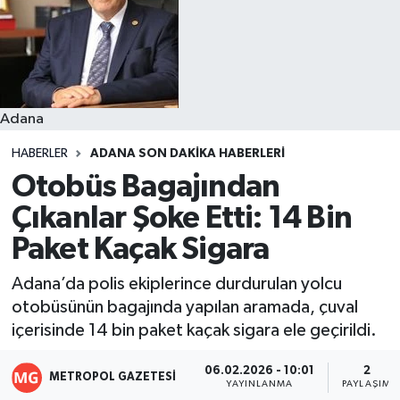
Resmi İlanlar
Adana
HABERLER
ADANA SON DAKIKA HABERLERI
Otobüs Bagajından
Çıkanlar Şoke Etti: 14 Bin
Paket Kaçak Sigara
Adana’da polis ekiplerince durdurulan yolcu
otobüsünün bagajında yapılan aramada, çuval
içerisinde 14 bin paket kaçak sigara ele geçirildi.
06.02.2026 - 10:01
2
METROPOL GAZETESI
YAYINLANMA
PAYLAŞIM