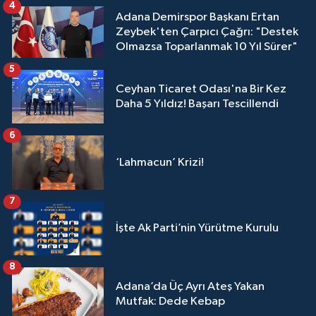
4
Adana Demirspor Başkanı Ertan
Zeybek'ten Çarpıcı Çağrı: "Destek
Olmazsa Toparlanmak 10 Yıl Sürer"
5
Ceyhan Ticaret Odası'na Bir Kez
Daha 5 Yıldız! Başarı Tescillendi
6
‘Lahmacun’ Krizi!
7
İşte Ak Parti’nin Yürütme Kurulu
8
Adana’da Üç Ayrı Ateş Yakan
Mutfak: Dede Kebap