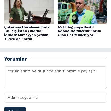
Çukurova Havalimanı'nda
ASKİ Düğmeye Bastı!
100 Kişi İşten Çıkarıldı
Adana'da Yıllardır Sorun
İddiası! Müzeyyen Şevkin
Olan Hat Yenileniyor
TBMM'de Sordu
Yorumlar