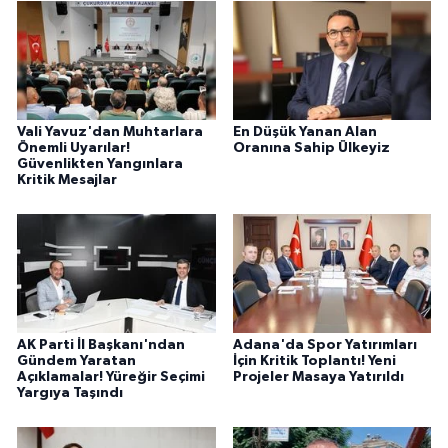
Vali Yavuz'dan Muhtarlara
En Düşük Yanan Alan
Önemli Uyarılar!
Oranına Sahip Ülkeyiz
Güvenlikten Yangınlara
Kritik Mesajlar
AK Parti İl Başkanı'ndan
Adana'da Spor Yatırımları
Gündem Yaratan
İçin Kritik Toplantı! Yeni
Açıklamalar! Yüreğir Seçimi
Projeler Masaya Yatırıldı
Yargıya Taşındı