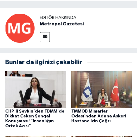
EDITÖR HAKKINDA
Metropol Gazetesi
Bunlar da ilginizi çekebilir
CHP'li Şevkin'den TBMM'de
TMMOB Mimarlar
Dikkat Çeken Şengal
Odası’ndan Adana Askeri
Konuşması! "İnsanlığın
Hastane İçin Çağrı…
Ortak Acısı"