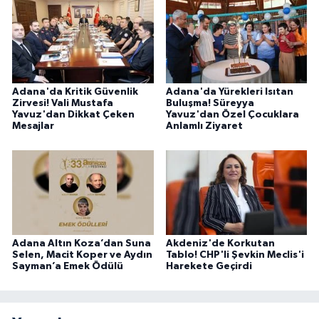
Adana'da Kritik Güvenlik
Adana'da Yürekleri Isıtan
Zirvesi! Vali Mustafa
Buluşma! Süreyya
Yavuz'dan Dikkat Çeken
Yavuz'dan Özel Çocuklara
Mesajlar
Anlamlı Ziyaret
Adana Altın Koza’dan Suna
Akdeniz'de Korkutan
Selen, Macit Koper ve Aydın
Tablo! CHP'li Şevkin Meclis'i
Sayman’a Emek Ödülü
Harekete Geçirdi