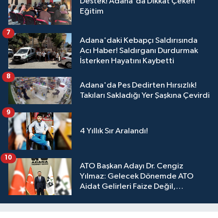
Destek! Adana'da Dikkat Çeken
Eğitim
7
Adana'daki Kebapçı Saldırısında
Acı Haber! Saldırganı Durdurmak
İsterken Hayatını Kaybetti
8
Adana'da Pes Dedirten Hırsızlık!
Takıları Sakladığı Yer Şaşkına Çevirdi
9
4 Yıllık Sır Aralandı!
10
ATO Başkan Adayı Dr. Cengiz
Yılmaz: Gelecek Dönemde ATO
Aidat Gelirleri Faize Değil,
Üyelerimize Ve Adana'ya Yatırılacak