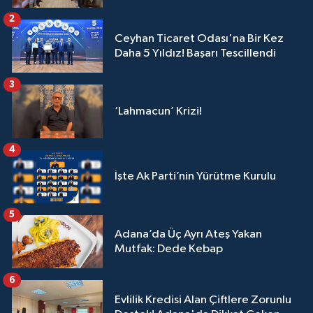
2
Ceyhan Ticaret Odası'na Bir Kez
Daha 5 Yıldız! Başarı Tescillendi
3
‘Lahmacun’ Krizi!
4
İşte Ak Parti’nin Yürütme Kurulu
5
Adana’da Üç Ayrı Ateş Yakan
Mutfak: Dede Kebap
6
Evlilik Kredisi Alan Çiftlere Zorunlu