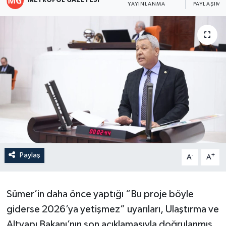
METROPOL GAZETESI
YAYINLANMA
PAYLAŞIM
Paylaş
-
+
A
A
Sümer’in daha önce yaptığı “Bu proje böyle
giderse 2026’ya yetişmez” uyarıları, Ulaştırma ve
Altyapı Bakanı’nın son açıklamasıyla doğrulanmış