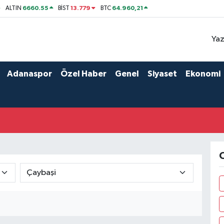
6660.55
13.779
64.960,21
ALTIN
BİST
BTC
Yaz
Adanaspor
Özel Haber
Genel
Siyaset
Ekonomi
O