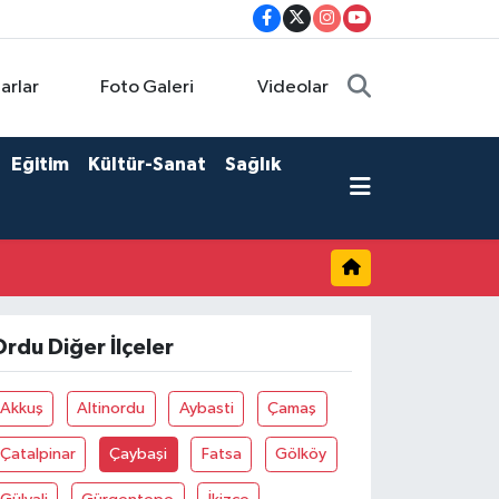
arlar
Foto Galeri
Videolar
Eğitim
Kültür-Sanat
Sağlık
rdu Diğer İlçeler
Akkuş
Altinordu
Aybasti
Çamaş
Çatalpinar
Çaybaşi
Fatsa
Gölköy