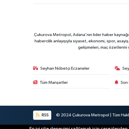
Çukurova Metropol, Adana'nın lider haber kaynağı ol
habercilik anlayışıyla siyaset, ekonomi, spor, asay
gelişmeleri, maç özetlerini
Seyhan Nöbetçi Eczaneler
Sey
Tüm Manşetler
Son 
RSS
© 2024 Çukurova Metropol | Tüm Haklar
En iyi site deneyimi sağlamak için çerezlerden f