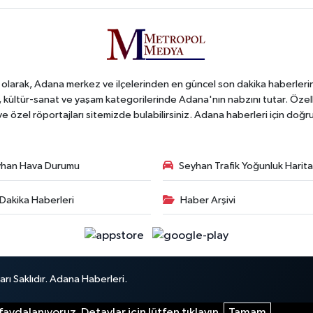
arak, Adana merkez ve ilçelerinden en güncel son dakika haberlerini o
iş, kültür-sanat ve yaşam kategorilerinde Adana'nın nabzını tutar. Özel
 ve özel röportajları sitemizde bulabilirsiniz. Adana haberleri için do
han Hava Durumu
Seyhan Trafik Yoğunluk Harita
Dakika Haberleri
Haber Arşivi
ı Saklıdır. Adana Haberleri.
aydalanıyoruz. Detaylar için lütfen tıklayın.
Tamam