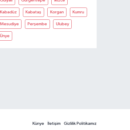
Gülyali
Gürgentepe
İkizce
Kabadüz
Kabataş
Korgan
Kumru
Mesudiye
Perşembe
Ulubey
Ünye
Künye
İletişim
Gizlilik Politikamız