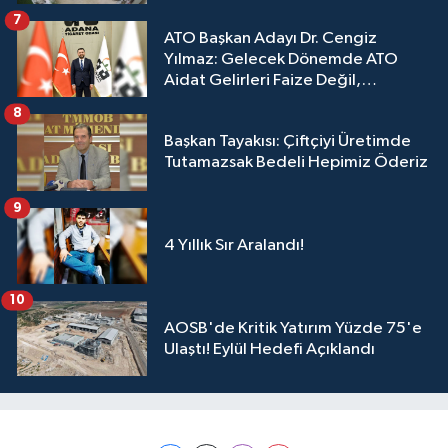
7
ATO Başkan Adayı Dr. Cengiz
Yılmaz: Gelecek Dönemde ATO
Aidat Gelirleri Faize Değil,
Üyelerimize Ve Adana'ya Yatırılacak
8
Başkan Tayakısı: Çiftçiyi Üretimde
Tutamazsak Bedeli Hepimiz Öderiz
9
4 Yıllık Sır Aralandı!
10
AOSB'de Kritik Yatırım Yüzde 75'e
Ulaştı! Eylül Hedefi Açıklandı