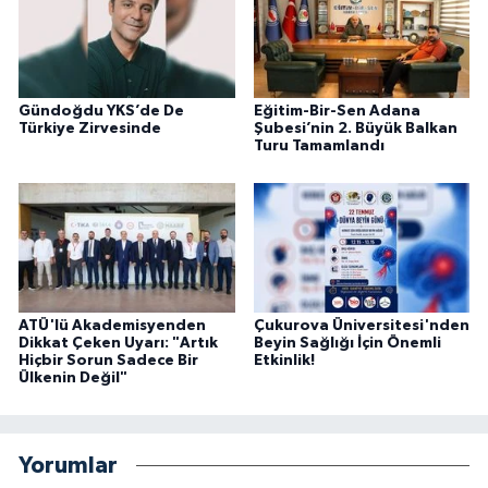
Gündoğdu YKS’de De
Eğitim-Bir-Sen Adana
Türkiye Zirvesinde
Şubesi’nin 2. Büyük Balkan
Turu Tamamlandı
ATÜ'lü Akademisyenden
Çukurova Üniversitesi'nden
Dikkat Çeken Uyarı: "Artık
Beyin Sağlığı İçin Önemli
Hiçbir Sorun Sadece Bir
Etkinlik!
Ülkenin Değil"
Yorumlar