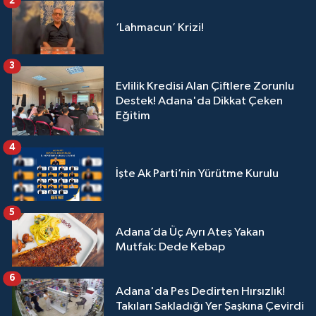
2
‘Lahmacun’ Krizi!
3
Evlilik Kredisi Alan Çiftlere Zorunlu
Destek! Adana'da Dikkat Çeken
Eğitim
4
İşte Ak Parti’nin Yürütme Kurulu
5
Adana’da Üç Ayrı Ateş Yakan
Mutfak: Dede Kebap
6
Adana'da Pes Dedirten Hırsızlık!
Takıları Sakladığı Yer Şaşkına Çevirdi