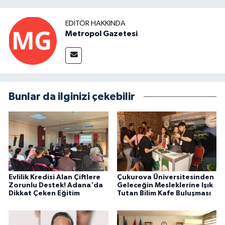
EDITÖR HAKKINDA
Metropol Gazetesi
Bunlar da ilginizi çekebilir
Evlilik Kredisi Alan Çiftlere
Çukurova Üniversitesinden
Zorunlu Destek! Adana'da
Geleceğin Mesleklerine Işık
Dikkat Çeken Eğitim
Tutan Bilim Kafe Buluşması