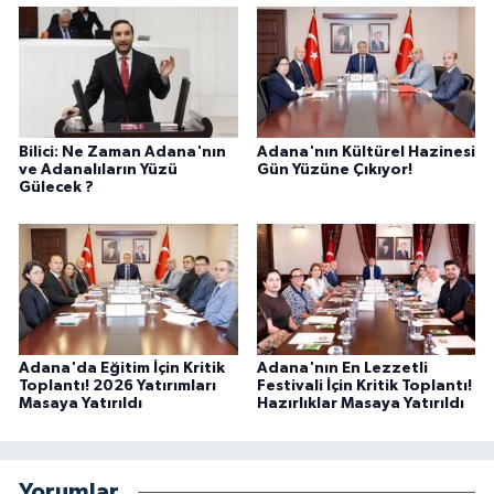
Bilici: Ne Zaman Adana'nın
Adana'nın Kültürel Hazinesi
ve Adanalıların Yüzü
Gün Yüzüne Çıkıyor!
Gülecek ?
Adana'da Eğitim İçin Kritik
Adana'nın En Lezzetli
Toplantı! 2026 Yatırımları
Festivali İçin Kritik Toplantı!
Masaya Yatırıldı
Hazırlıklar Masaya Yatırıldı
Yorumlar