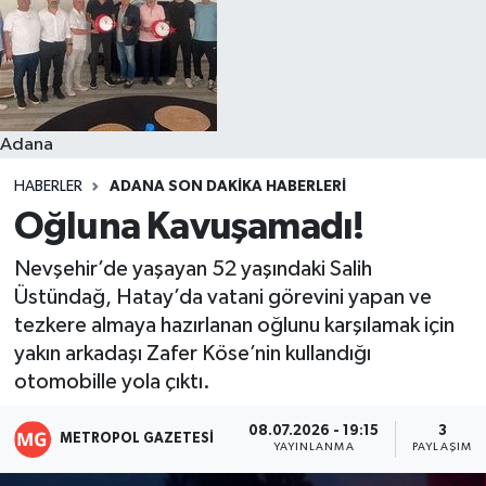
Resmi İlanlar
Adana
HABERLER
ADANA SON DAKIKA HABERLERI
Oğluna Kavuşamadı!
Nevşehir’de yaşayan 52 yaşındaki Salih
Üstündağ, Hatay’da vatani görevini yapan ve
tezkere almaya hazırlanan oğlunu karşılamak için
yakın arkadaşı Zafer Köse’nin kullandığı
otomobille yola çıktı.
08.07.2026 - 19:15
3
METROPOL GAZETESI
YAYINLANMA
PAYLAŞIM