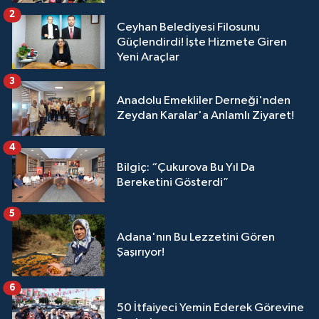
2
Ceyhan Belediyesi Filosunu
Güçlendirdi! İşte Hizmete Giren
Yeni Araçlar
3
Anadolu Emekliler Derneği'nden
Zeydan Karalar'a Anlamlı Ziyaret!
4
Bilgiç: “Çukurova Bu Yıl Da
Bereketini Gösterdi”
5
Adana'nın Bu Lezzetini Gören
Şaşırıyor!
6
50 İtfaiyeci Yemin Ederek Görevine