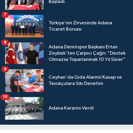
Başladı
7
Türkiye’nin Zirvesinde Adana
Ticaret Borsası
8
Adana Demirspor Başkanı Ertan
Zeybek'ten Çarpıcı Çağrı: "Destek
Olmazsa Toparlanmak 10 Yıl Sürer"
9
Ceyhan'da Gıda Alarmı! Kasap ve
Tavukçulara Sıkı Denetim
10
Adana Kararını Verdi