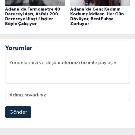
Adana'da Termometre 40
Adana'da Genç Kadının
Dereceyi Aştı, Asfalt 200
Korkunç İddiası: 'Her Gün
Dereceye Ulaştı! İşçiler
Dövüyor, Beni Fuhşa
Böyle Çalışıyor
Zorluyor'
Yorumlar
Gönder