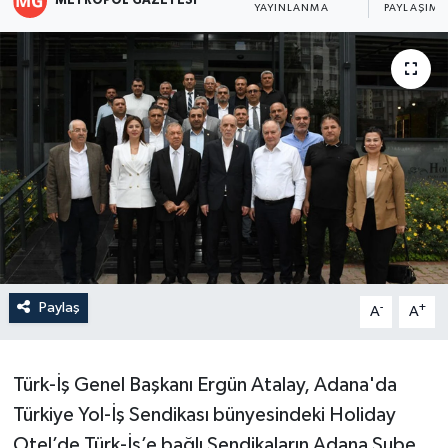
METROPOL GAZETESI
YAYINLANMA
PAYLAŞIM
Paylaş
-
+
A
A
Türk-İş Genel Başkanı Ergün Atalay, Adana'da
Türkiye Yol-İş Sendikası bünyesindeki Holiday
Otel’de Türk-İş’e bağlı Sendikaların Adana Şube