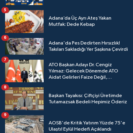
5
Adana’da Üç Ayrı Ateş Yakan
Mutfak: Dede Kebap
6
Adana'da Pes Dedirten Hırsızlık!
Takıları Sakladığı Yer Şaşkına Çevirdi
7
ATO Başkan Adayı Dr. Cengiz
Yılmaz: Gelecek Dönemde ATO
Aidat Gelirleri Faize Değil,
Üyelerimize Ve Adana'ya Yatırılacak
8
Başkan Tayakısı: Çiftçiyi Üretimde
Tutamazsak Bedeli Hepimiz Öderiz
9
AOSB'de Kritik Yatırım Yüzde 75'e
Ulaştı! Eylül Hedefi Açıklandı