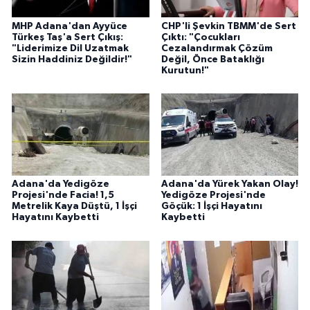
MHP Adana'dan Ayyüce
CHP'li Şevkin TBMM'de Sert
Türkeş Taş'a Sert Çıkış:
Çıktı: "Çocukları
"Liderimize Dil Uzatmak
Cezalandırmak Çözüm
Sizin Haddiniz Değildir!"
Değil, Önce Bataklığı
Kurutun!"
Adana'da Yedigöze
Adana'da Yürek Yakan Olay!
Projesi'nde Facia! 1,5
Yedigöze Projesi'nde
Metrelik Kaya Düştü, 1 İşçi
Göçük: 1 İşçi Hayatını
Hayatını Kaybetti
Kaybetti