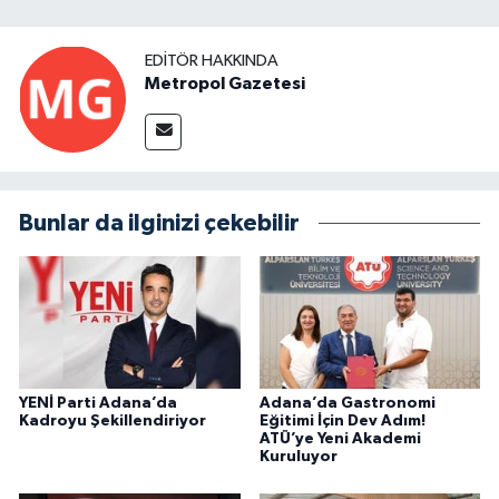
EDITÖR HAKKINDA
Metropol Gazetesi
Bunlar da ilginizi çekebilir
YENİ Parti Adana’da
Adana’da Gastronomi
Kadroyu Şekillendiriyor
Eğitimi İçin Dev Adım!
ATÜ’ye Yeni Akademi
Kuruluyor