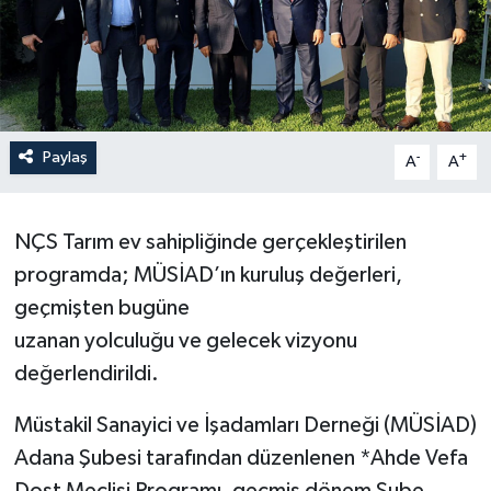
Paylaş
-
+
A
A
NÇS Tarım ev sahipliğinde gerçekleştirilen
programda; MÜSİAD’ın kuruluş değerleri,
geçmişten bugüne
uzanan yolculuğu ve gelecek vizyonu
değerlendirildi.
Müstakil Sanayici ve İşadamları Derneği (MÜSİAD)
Adana Şubesi tarafından düzenlenen *Ahde Vefa
Dost Meclisi Programı, geçmiş dönem Şube