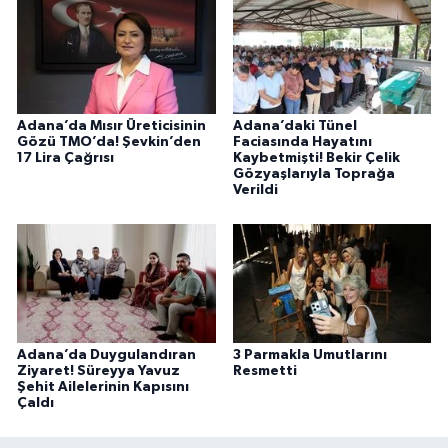
Adana’da Mısır Üreticisinin
Adana’daki Tünel
Gözü TMO’da! Şevkin’den
Faciasında Hayatını
17 Lira Çağrısı
Kaybetmişti! Bekir Çelik
Gözyaşlarıyla Toprağa
Verildi
Adana’da Duygulandıran
3 Parmakla Umutlarını
Ziyaret! Süreyya Yavuz
Resmetti
Şehit Ailelerinin Kapısını
Çaldı