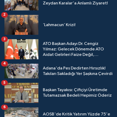
Zeydan Karalar'a Anlamlı Ziyaret!
2
‘Lahmacun’ Krizi!
3
ATO Başkan Adayı Dr. Cengiz
Yılmaz: Gelecek Dönemde ATO
Aidat Gelirleri Faize Değil,
Üyelerimize Ve Adana'ya Yatırılacak
4
Adana'da Pes Dedirten Hırsızlık!
Takıları Sakladığı Yer Şaşkına Çevirdi
5
Başkan Tayakısı: Çiftçiyi Üretimde
Tutamazsak Bedeli Hepimiz Öderiz
6
AOSB'de Kritik Yatırım Yüzde 75'e