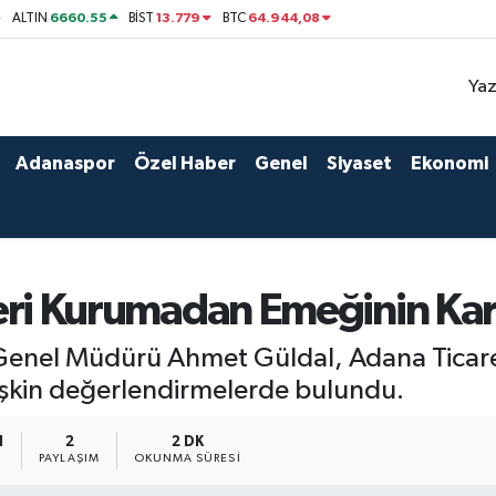
6660.55
13.779
64.944,08
ALTIN
BİST
BTC
Yaz
Adanaspor
Özel Haber
Genel
Siyaset
Ekonomi
 Teri Kurumadan Emeğinin Karş
Genel Müdürü Ahmet Güldal, Adana Ticaret
işkin değerlendirmelerde bulundu.
1
2
2 DK
PAYLAŞIM
OKUNMA SÜRESI