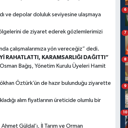
6
dı ve depolar doluluk seviyesine ulaşmaya
gelerini de ziyaret ederek gözlemlerimizi
7
unda çalışmalarımıza yön vereceğiz” dedi.
İYİ RAHATLATTI, KARAMSARLIĞI DAĞITTI”
8
 Osman Bağış, Yönetim Kurulu Üyeleri Hamit
Gökhan Öztürk’ün de hazır bulunduğu ziyarette
9
adığı alım fiyatlarının üreticide olumlu bir
10
Ahmet Güldal’ı, İl Tarım ve Orman