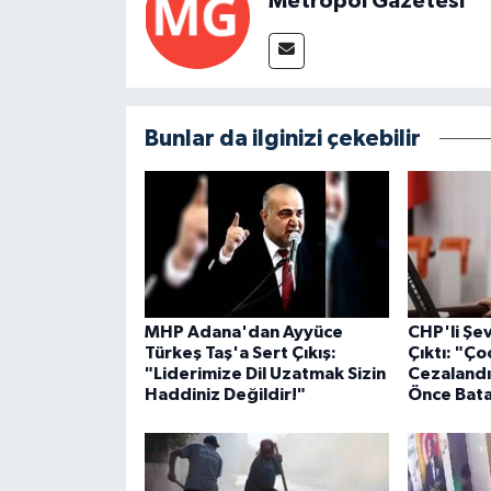
Metropol Gazetesi
Bunlar da ilginizi çekebilir
MHP Adana'dan Ayyüce
CHP'li Şe
Türkeş Taş'a Sert Çıkış:
Çıktı: "Ço
"Liderimize Dil Uzatmak Sizin
Cezalandı
Haddiniz Değildir!"
Önce Bata