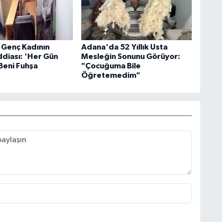
Genç Kadının
Adana'da 52 Yıllık Usta
ddiası: 'Her Gün
Mesleğin Sonunu Görüyor:
Beni Fuhşa
"Çocuğuma Bile
Öğretemedim"