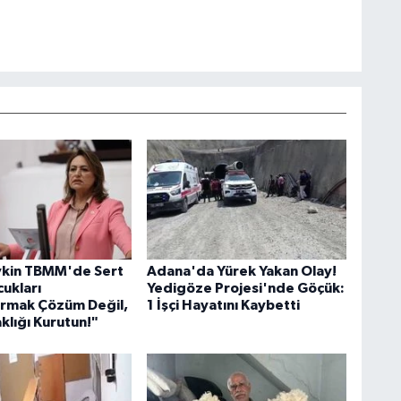
vkin TBMM'de Sert
Adana'da Yürek Yakan Olay!
cukları
Yedigöze Projesi'nde Göçük:
rmak Çözüm Değil,
1 İşçi Hayatını Kaybetti
klığı Kurutun!"