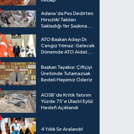
Kebap
Adana'da Pes Dedirten
Hırsızlık! Takıları
Sakladığı Yer Şaşkına
Çevirdi
ATO Başkan Adayı Dr.
Cengiz Yılmaz: Gelecek
Dönemde ATO Aidat
Gelirleri Faize Değil,
Üyelerimize Ve
Başkan Tayakısı: Çiftçiyi
Adana'ya Yatırılacak
Üretimde Tutamazsak
Bedeli Hepimiz Öderiz
AOSB'de Kritik Yatırım
Yüzde 75'e Ulaştı! Eylül
Hedefi Açıklandı
4 Yıllık Sır Aralandı!