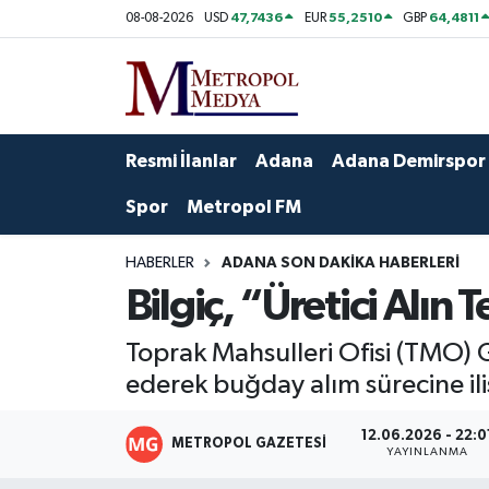
47,7436
55,2510
64,4811
08-08-2026
USD
EUR
GBP
Siyaset
Yazarlar
Seyhan Nöbetçi Eczaneler
Ekonomi
Foto Galeri
Seyhan Hava Durumu
Resmi İlanlar
Adana
Adana Demirspor
Sağlık
Videolar
Seyhan Trafik Yoğunluk Haritası
Spor
Metropol FM
Spor
Süper Lig Puan Durumu ve Fikstür
HABERLER
ADANA SON DAKIKA HABERLERI
Bilgiç, “Üretici Alın
Özel Haberler
Tüm Manşetler
Toprak Mahsulleri Ofisi (TMO) 
Yerel Yönetim
Son Dakika Haberleri
ederek buğday alım sürecine il
Kültür-Sanat
Haber Arşivi
12.06.2026 - 22:0
METROPOL GAZETESI
YAYINLANMA
Magazin