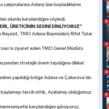
a çalışmalarına Adana’dan başladıklarını
ndan olumlu karşılandığını söyledi.
2
K, ÜRETİCİNİN SESİNİ DİNLİYORUZ”
la Bayazıt, TMO Adana Başmüdürü Rifat Tutar
3
 Borsası’nı ziyaret eden TMO Genel Müdürü
çısından stratejik önem taşıdığına dikkat
4
sadının yapıldığı bölge Adana ve Çukurova’dır.
 başlamayı tercih ettik. Açıklamış olduğumuz
5
an memnuniyetle karşılandığını görüyoruz.