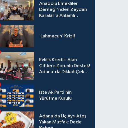
Anadolu Emekliler
Derneği'nden Zeydan
Karalar'a Anlamlı
Ziyaret!
‘Lahmacun’ Krizi!
Evlilik Kredisi Alan
Çiftlere Zorunlu Destek!
Adana'da Dikkat Çeken
Eğitim
İşte Ak Parti’nin
Yürütme Kurulu
Adana’da Üç Ayrı Ateş
Yakan Mutfak: Dede