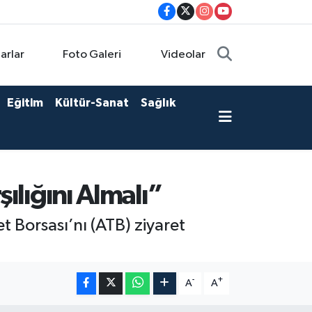
arlar
Foto Galeri
Videolar
Eğitim
Kültür-Sanat
Sağlık
ılığını Almalı”
 Borsası’nı (ATB) ziyaret
-
+
A
A