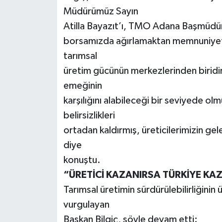
Müdürümüz Sayın
Atilla Bayazıt’ı, TMO Adana Başmüdürü
borsamızda ağırlamaktan memnuniyet
tarımsal
üretim gücünün merkezlerinden biridir.
emeğinin
karşılığını alabileceği bir seviyede o
belirsizlikleri
ortadan kaldırmış, üreticilerimizin g
diye
konuştu.
“ÜRETİCİ KAZANIRSA TÜRKİYE KA
Tarımsal üretimin sürdürülebilirliğinin
vurgulayan
Başkan Bilgiç, şöyle devam etti: