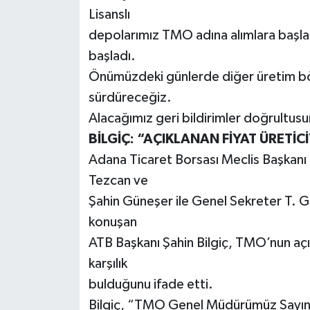
Lisanslı
depolarımız TMO adına alımlara başla
başladı.
Önümüzdeki günlerde diğer üretim böl
sürdüreceğiz.
Alacağımız geri bildirimler doğrultus
BİLGİÇ: “AÇIKLANAN FİYAT ÜRETİC
Adana Ticaret Borsası Meclis Başkanı
Tezcan ve
Şahin Güneşer ile Genel Sekreter T. 
konuşan
ATB Başkanı Şahin Bilgiç, TMO’nun açıkl
karşılık
bulduğunu ifade etti.
Bilgiç, “TMO Genel Müdürümüz Sayın 