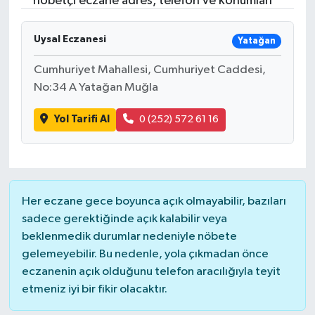
nöbetçi eczane adres, telefon ve konumları
Resmi İlanlar
Uysal Eczanesi
Yatağan
Cumhuriyet Mahallesi, Cumhuriyet Caddesi,
No:34 A Yatağan Muğla
Yol Tarifi Al
0 (252) 572 61 16
Her eczane gece boyunca açık olmayabilir, bazıları
sadece gerektiğinde açık kalabilir veya
beklenmedik durumlar nedeniyle nöbete
gelemeyebilir. Bu nedenle, yola çıkmadan önce
eczanenin açık olduğunu telefon aracılığıyla teyit
etmeniz iyi bir fikir olacaktır.