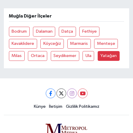
Muğla Diğer İlçeler
Bodrum
Dalaman
Datça
Fethiye
Kavaklidere
Köyceğiz
Marmaris
Menteşe
Milas
Ortaca
Seydikemer
Ula
Yatağan
Künye
İletişim
Gizlilik Politikamız