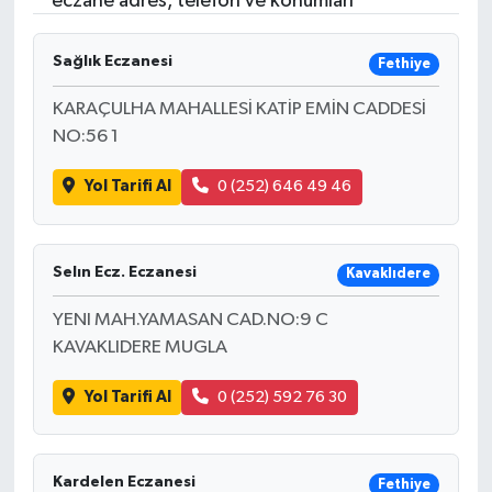
eczane adres, telefon ve konumları
Resmi İlanlar
Sağlık Eczanesi
Fethiye
KARAÇULHA MAHALLESİ KATİP EMİN CADDESİ
NO:56 1
Yol Tarifi Al
0 (252) 646 49 46
Selın Ecz. Eczanesi
Kavaklıdere
YENI MAH.YAMASAN CAD.NO:9 C
KAVAKLIDERE MUGLA
Yol Tarifi Al
0 (252) 592 76 30
Kardelen Eczanesi
Fethiye