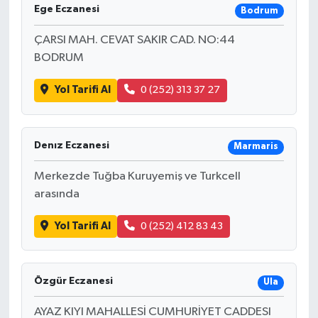
Ege Eczanesi
Bodrum
ÇARSI MAH. CEVAT SAKIR CAD. NO:44
BODRUM
Yol Tarifi Al
0 (252) 313 37 27
Denız Eczanesi
Marmaris
Merkezde Tuğba Kuruyemiş ve Turkcell
arasında
Yol Tarifi Al
0 (252) 412 83 43
Özgür Eczanesi
Ula
AYAZ KIYI MAHALLESİ CUMHURİYET CADDESI