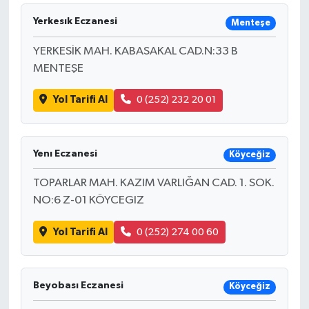
Yerkesık Eczanesi
Menteşe
YERKESİK MAH. KABASAKAL CAD.N:33 B
MENTEŞE
Yol Tarifi Al
0 (252) 232 20 01
Yenı Eczanesi
Köyceğiz
TOPARLAR MAH. KAZIM VARLIĞAN CAD. 1. SOK.
NO:6 Z-01 KÖYCEGIZ
Yol Tarifi Al
0 (252) 274 00 60
Beyobası Eczanesi
Köyceğiz