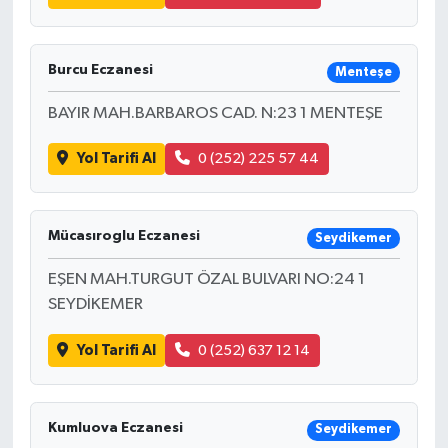
Burcu Eczanesi
Menteşe
BAYIR MAH.BARBAROS CAD. N:23 1 MENTEŞE
Yol Tarifi Al
0 (252) 225 57 44
Mücasıroglu Eczanesi
Seydikemer
EŞEN MAH.TURGUT ÖZAL BULVARI NO:24 1
SEYDİKEMER
Yol Tarifi Al
0 (252) 637 12 14
Kumluova Eczanesi
Seydikemer