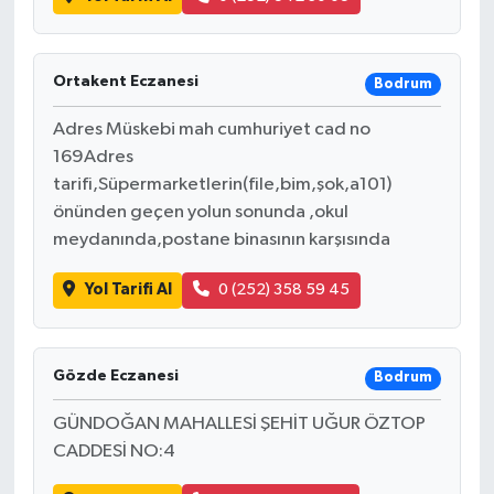
Ortakent Eczanesi
Bodrum
Adres Müskebi mah cumhuriyet cad no
169Adres
tarifi,Süpermarketlerin(file,bim,şok,a101)
önünden geçen yolun sonunda ,okul
meydanında,postane binasının karşısında
Yol Tarifi Al
0 (252) 358 59 45
Gözde Eczanesi
Bodrum
GÜNDOĞAN MAHALLESİ ŞEHİT UĞUR ÖZTOP
CADDESİ NO:4