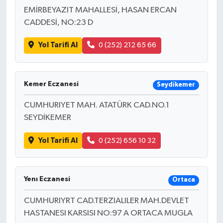
EMİRBEYAZIT MAHALLESİ, HASAN ERCAN
CADDESİ, NO:23 D
Yol Tarifi Al
0 (252) 212 65 66
Kemer Eczanesi
Seydikemer
CUMHURIYET MAH. ATATÜRK CAD.NO.1
SEYDİKEMER
Yol Tarifi Al
0 (252) 656 10 32
Yenı Eczanesi
Ortaca
CUMHURIYRT CAD.TERZIALILER MAH.DEVLET
HASTANESI KARSISI NO:97 A ORTACA MUGLA