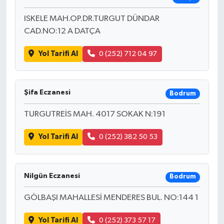
ISKELE MAH.OP.DR.TURGUT DÜNDAR
CAD.NO:12 A DATÇA
Yol Tarifi Al
0 (252) 712 04 97
Şifa Eczanesi
Bodrum
TURGUTREİS MAH. 4017 SOKAK N:191
Yol Tarifi Al
0 (252) 382 50 53
Nilgün Eczanesi
Bodrum
GÖLBAŞI MAHALLESİ MENDERES BUL. NO:144 1
Yol Tarifi Al
0 (252) 373 57 17