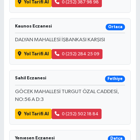
Yol Tarifi Al
0 (252) 387 98 98
Kaunos Eczanesi
Ortaca
DALYAN MAHALLESİ İŞBANKASI KARŞISI
Yol Tarifi Al
0 (252) 284 25 09
Sahil Eczanesi
Fethiye
GÖCEK MAHALLESİ TURGUT ÖZAL CADDESİ,
NO:56 A D:3
Yol Tarifi Al
0 (252) 502 18 84
Yenıesen Eczanesi
Datça