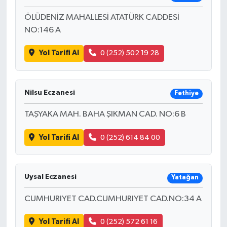
ÖLÜDENİZ MAHALLESİ ATATÜRK CADDESİ
NO:146 A
Yol Tarifi Al
0 (252) 502 19 28
Nilsu Eczanesi
Fethiye
TAŞYAKA MAH. BAHA ŞIKMAN CAD. NO:6 B
Yol Tarifi Al
0 (252) 614 84 00
Uysal Eczanesi
Yatağan
CUMHURIYET CAD.CUMHURIYET CAD.NO:34 A
Yol Tarifi Al
0 (252) 572 61 16