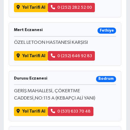
Yol Tarifi Al
0 (252) 282 52 00
Mert Eczanesi
Fethiye
ÖZEL LETOON HASTANESİ KARŞISI
Yol Tarifi Al
0 (252) 646 92 83
Durusu Eczanesi
Bodrum
GERİŞ MAHALLESİ, ÇÖKERTME
CADDESİ,NO:115 A (KEBAPÇI ALİ YANI)
Yol Tarifi Al
0 (531) 633 70 48