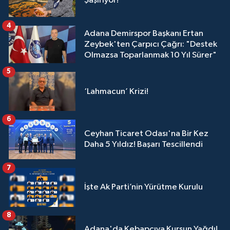
Şaşırıyor!
4
Adana Demirspor Başkanı Ertan
Zeybek'ten Çarpıcı Çağrı: "Destek
Olmazsa Toparlanmak 10 Yıl Sürer"
5
‘Lahmacun’ Krizi!
6
Ceyhan Ticaret Odası'na Bir Kez
Daha 5 Yıldız! Başarı Tescillendi
7
İşte Ak Parti’nin Yürütme Kurulu
8
Adana'da Kebapçıya Kurşun Yağdı!