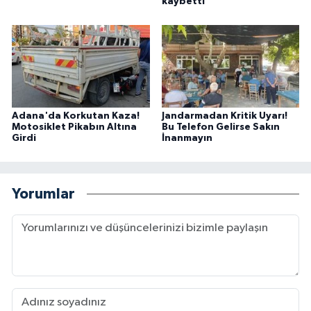
kaybetti
Adana'da Korkutan Kaza!
Jandarmadan Kritik Uyarı!
Motosiklet Pikabın Altına
Bu Telefon Gelirse Sakın
Girdi
İnanmayın
Yorumlar