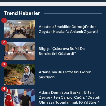
Trend Haberler
1
Anadolu Emekliler Derneği'nden
Zeydan Karalar'a Anlamlı Ziyaret!
2
Bilgiç: “Çukurova Bu Yıl Da
Bereketini Gösterdi”
3
Adana'nın Bu Lezzetini Gören
Şaşırıyor!
4
Adana Demirspor Başkanı Ertan
Zeybek'ten Çarpıcı Çağrı: "Destek
Olmazsa Toparlanmak 10 Yıl Sürer"