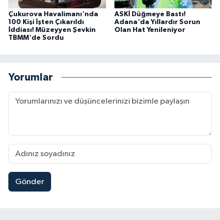
Çukurova Havalimanı'nda
ASKİ Düğmeye Bastı!
100 Kişi İşten Çıkarıldı
Adana'da Yıllardır Sorun
İddiası! Müzeyyen Şevkin
Olan Hat Yenileniyor
TBMM'de Sordu
Yorumlar
Gönder