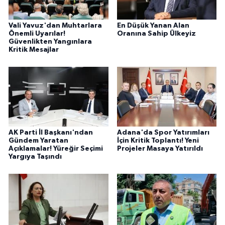
Vali Yavuz'dan Muhtarlara
En Düşük Yanan Alan
Önemli Uyarılar!
Oranına Sahip Ülkeyiz
Güvenlikten Yangınlara
Kritik Mesajlar
AK Parti İl Başkanı'ndan
Adana'da Spor Yatırımları
Gündem Yaratan
İçin Kritik Toplantı! Yeni
Açıklamalar! Yüreğir Seçimi
Projeler Masaya Yatırıldı
Yargıya Taşındı