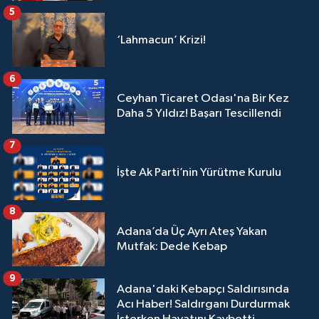
5
‘Lahmacun’ Krizi!
6
Ceyhan Ticaret Odası'na Bir Kez
Daha 5 Yıldız! Başarı Tescillendi
7
İşte Ak Parti’nin Yürütme Kurulu
8
Adana’da Üç Ayrı Ateş Yakan
Mutfak: Dede Kebap
9
Adana'daki Kebapçı Saldırısında
Acı Haber! Saldırganı Durdurmak