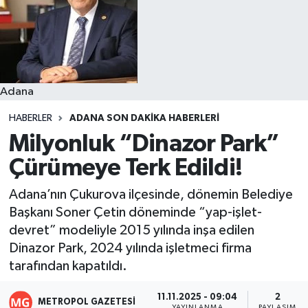
Resmi İlanlar
Adana
HABERLER
ADANA SON DAKIKA HABERLERI
Milyonluk “Dinazor Park”
Çürümeye Terk Edildi!
Adana’nın Çukurova ilçesinde, dönemin Belediye
Başkanı Soner Çetin döneminde “yap-işlet-
devret” modeliyle 2015 yılında inşa edilen
Dinazor Park, 2024 yılında işletmeci firma
tarafından kapatıldı.
11.11.2025 - 09:04
2
METROPOL GAZETESI
YAYINLANMA
PAYLAŞIM