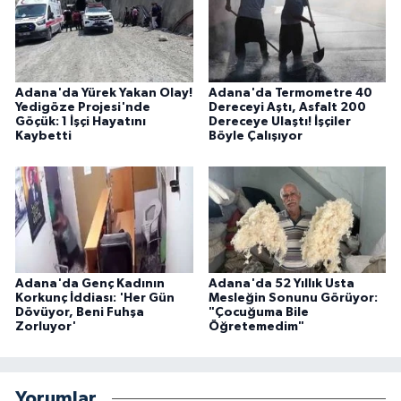
Adana'da Yürek Yakan Olay!
Adana'da Termometre 40
Yedigöze Projesi'nde
Dereceyi Aştı, Asfalt 200
Göçük: 1 İşçi Hayatını
Dereceye Ulaştı! İşçiler
Kaybetti
Böyle Çalışıyor
Adana'da Genç Kadının
Adana'da 52 Yıllık Usta
Korkunç İddiası: 'Her Gün
Mesleğin Sonunu Görüyor:
Dövüyor, Beni Fuhşa
"Çocuğuma Bile
Zorluyor'
Öğretemedim"
Yorumlar