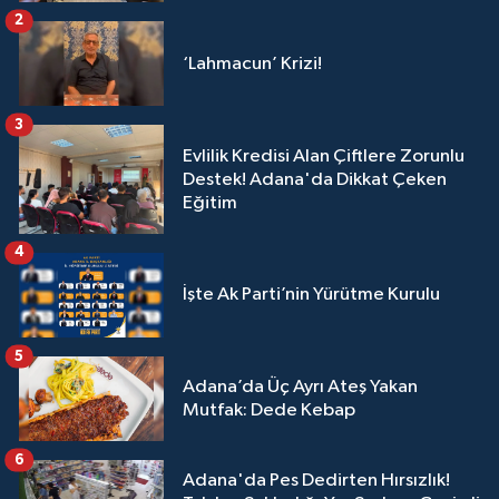
2
‘Lahmacun’ Krizi!
3
Evlilik Kredisi Alan Çiftlere Zorunlu
Destek! Adana'da Dikkat Çeken
Eğitim
4
İşte Ak Parti’nin Yürütme Kurulu
5
Adana’da Üç Ayrı Ateş Yakan
Mutfak: Dede Kebap
6
Adana'da Pes Dedirten Hırsızlık!