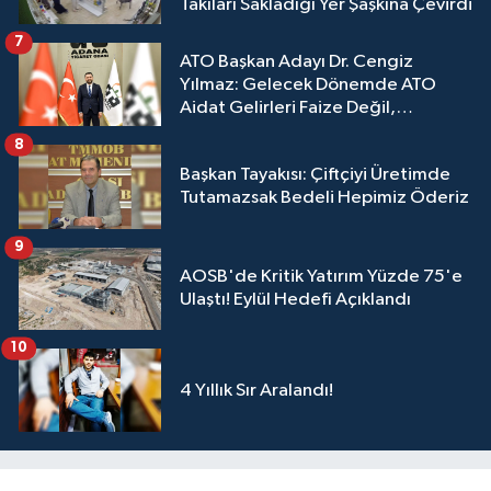
Takıları Sakladığı Yer Şaşkına Çevirdi
7
ATO Başkan Adayı Dr. Cengiz
Yılmaz: Gelecek Dönemde ATO
Aidat Gelirleri Faize Değil,
Üyelerimize Ve Adana'ya Yatırılacak
8
Başkan Tayakısı: Çiftçiyi Üretimde
Tutamazsak Bedeli Hepimiz Öderiz
9
AOSB'de Kritik Yatırım Yüzde 75'e
Ulaştı! Eylül Hedefi Açıklandı
10
4 Yıllık Sır Aralandı!