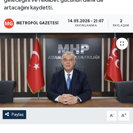
geleceğini ve rekabet gücünün daha da
artacağını kaydetti.
14.05.2026 - 21:07
2
METROPOL GAZETESI
YAYINLANMA
PAYLAŞIM
Paylaş
-
+
A
A