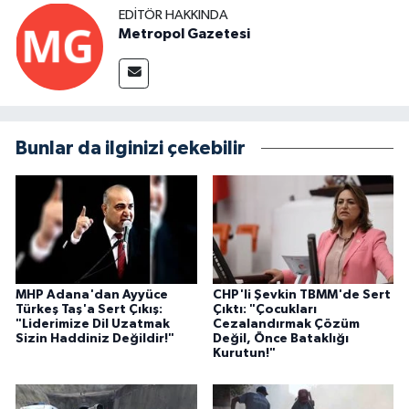
EDITÖR HAKKINDA
Metropol Gazetesi
Bunlar da ilginizi çekebilir
MHP Adana'dan Ayyüce
CHP'li Şevkin TBMM'de Sert
Türkeş Taş'a Sert Çıkış:
Çıktı: "Çocukları
"Liderimize Dil Uzatmak
Cezalandırmak Çözüm
Sizin Haddiniz Değildir!"
Değil, Önce Bataklığı
Kurutun!"