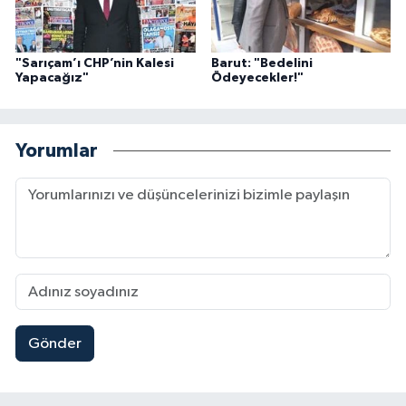
"Sarıçam’ı CHP’nin Kalesi
Barut: "Bedelini
Yapacağız"
Ödeyecekler!"
Yorumlar
Gönder