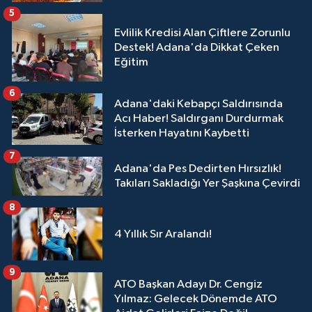
5
Evlilik Kredisi Alan Çiftlere Zorunlu
Destek! Adana'da Dikkat Çeken
Eğitim
6
Adana'daki Kebapçı Saldırısında
Acı Haber! Saldırganı Durdurmak
İsterken Hayatını Kaybetti
7
Adana'da Pes Dedirten Hırsızlık!
Takıları Sakladığı Yer Şaşkına Çevirdi
8
4 Yıllık Sır Aralandı!
9
ATO Başkan Adayı Dr. Cengiz
Yılmaz: Gelecek Dönemde ATO