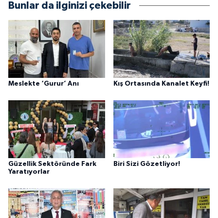
Bunlar da ilginizi çekebilir
Meslekte ‘Gurur’ Anı
Kış Ortasında Kanalet Keyfi!
Güzellik Sektöründe Fark
Biri Sizi Gözetliyor!
Yaratıyorlar