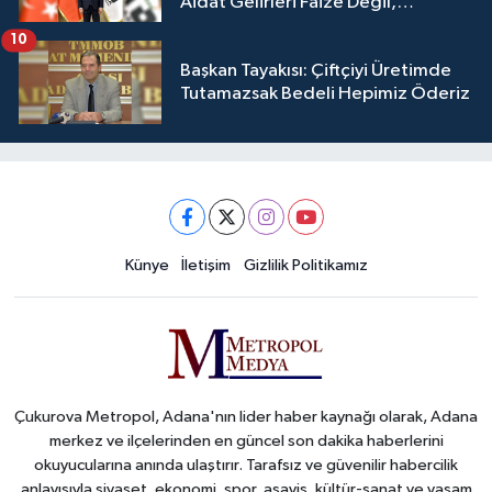
Aidat Gelirleri Faize Değil,
Üyelerimize Ve Adana'ya Yatırılacak
10
Başkan Tayakısı: Çiftçiyi Üretimde
Tutamazsak Bedeli Hepimiz Öderiz
Künye
İletişim
Gizlilik Politikamız
Çukurova Metropol, Adana'nın lider haber kaynağı olarak, Adana
merkez ve ilçelerinden en güncel son dakika haberlerini
okuyucularına anında ulaştırır. Tarafsız ve güvenilir habercilik
anlayışıyla siyaset, ekonomi, spor, asayiş, kültür-sanat ve yaşam