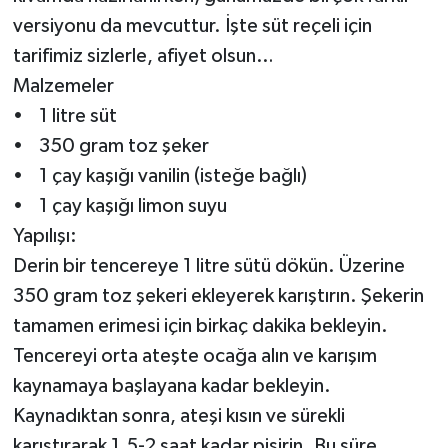
versiyonu da mevcuttur. İşte süt reçeli için
tarifimiz sizlerle, afiyet olsun…
Malzemeler
• 1 litre süt
• 350 gram toz şeker
• 1 çay kaşığı vanilin (isteğe bağlı)
• 1 çay kaşığı limon suyu
Yapılışı:
Derin bir tencereye 1 litre sütü dökün. Üzerine
350 gram toz şekeri ekleyerek karıştırın. Şekerin
tamamen erimesi için birkaç dakika bekleyin.
Tencereyi orta ateşte ocağa alın ve karışım
kaynamaya başlayana kadar bekleyin.
Kaynadıktan sonra, ateşi kısın ve sürekli
karıştırarak 1,5-2 saat kadar pişirin. Bu süre