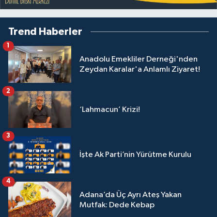
Trend Haberler
1
Anadolu Emekliler Derneği'nden
Zeydan Karalar'a Anlamlı Ziyaret!
2
‘Lahmacun’ Krizi!
3
İşte Ak Parti’nin Yürütme Kurulu
4
Adana’da Üç Ayrı Ateş Yakan
Mutfak: Dede Kebap