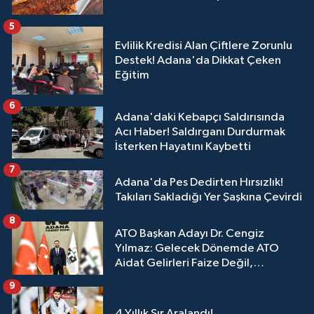
5
Evlilik Kredisi Alan Çiftlere Zorunlu
Destek! Adana'da Dikkat Çeken
Eğitim
6
Adana'daki Kebapçı Saldırısında
Acı Haber! Saldırganı Durdurmak
İsterken Hayatını Kaybetti
7
Adana'da Pes Dedirten Hırsızlık!
Takıları Sakladığı Yer Şaşkına Çevirdi
8
ATO Başkan Adayı Dr. Cengiz
Yılmaz: Gelecek Dönemde ATO
Aidat Gelirleri Faize Değil,
Üyelerimize Ve Adana'ya Yatırılacak
9
4 Yıllık Sır Aralandı!