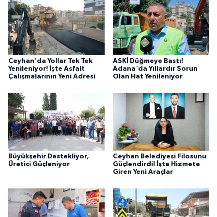
Ceyhan'da Yollar Tek Tek
ASKİ Düğmeye Bastı!
Yenileniyor! İşte Asfalt
Adana'da Yıllardır Sorun
Çalışmalarının Yeni Adresi
Olan Hat Yenileniyor
Büyükşehir Destekliyor,
Ceyhan Belediyesi Filosunu
Üretici Güçleniyor
Güçlendirdi! İşte Hizmete
Giren Yeni Araçlar