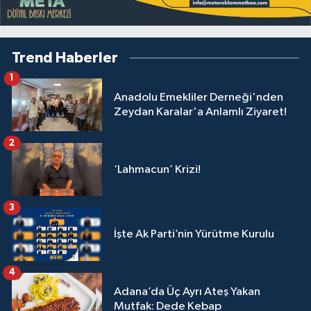
Trend Haberler
1
Anadolu Emekliler Derneği'nden
Zeydan Karalar'a Anlamlı Ziyaret!
2
‘Lahmacun’ Krizi!
3
İşte Ak Parti’nin Yürütme Kurulu
4
Adana’da Üç Ayrı Ateş Yakan
Mutfak: Dede Kebap