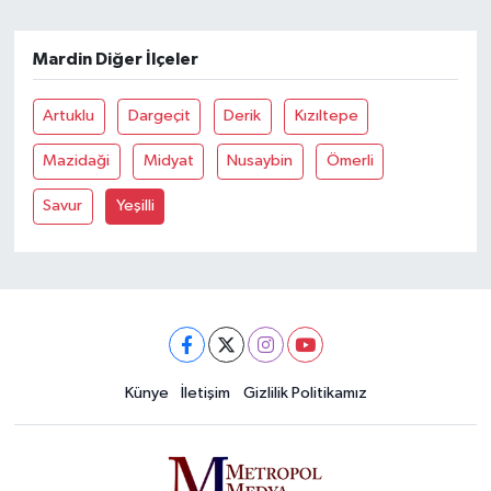
Mardin Diğer İlçeler
Artuklu
Dargeçit
Derik
Kızıltepe
Mazidaği
Midyat
Nusaybin
Ömerli
Savur
Yeşilli
Künye
İletişim
Gizlilik Politikamız