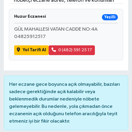
nöbetçi eczane adres, telefon ve konumları
Resmi İlanlar
Huzur Eczanesi
Yeşilli
GÜL MAHALLESİ VATAN CADDE NO:4A
04825912517
Yol Tarifi Al
0 (482) 591 25 17
Her eczane gece boyunca açık olmayabilir, bazıları
sadece gerektiğinde açık kalabilir veya
beklenmedik durumlar nedeniyle nöbete
gelemeyebilir. Bu nedenle, yola çıkmadan önce
eczanenin açık olduğunu telefon aracılığıyla teyit
etmeniz iyi bir fikir olacaktır.