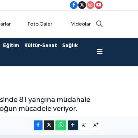
arlar
Foto Galeri
Videolar
Eğitim
Kültür-Sanat
Sağlık
erisinde 81 yangına müdahale
 yoğun mücadele veriyor.
-
+
A
A