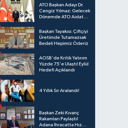
ATO Başkan Adayı Dr.
Cengiz Yılmaz: Gelecek
Dönemde ATO Aidat
Gelirleri Faize Değil,
Üyelerimize Ve
Başkan Tayakısı: Çiftçiyi
Adana'ya Yatırılacak
Üretimde Tutamazsak
Bedeli Hepimiz Öderiz
AOSB'de Kritik Yatırım
Yüzde 75'e Ulaştı! Eylül
Hedefi Açıklandı
4 Yıllık Sır Aralandı!
Başkan Zeki Kıvanç
Rakamları Paylaştı!
Adana İhracatta Hız