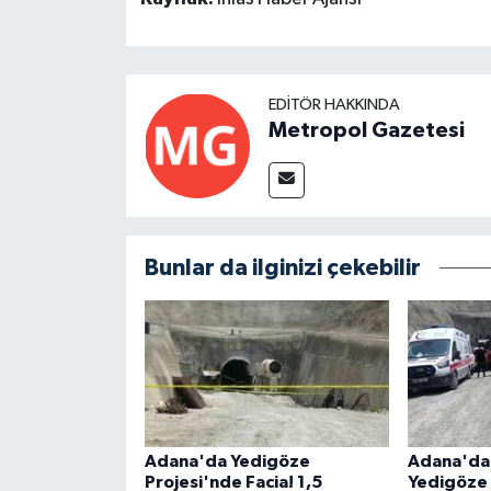
EDITÖR HAKKINDA
Metropol Gazetesi
Bunlar da ilginizi çekebilir
Adana'da Yedigöze
Adana'da 
Projesi'nde Facia! 1,5
Yedigöze 