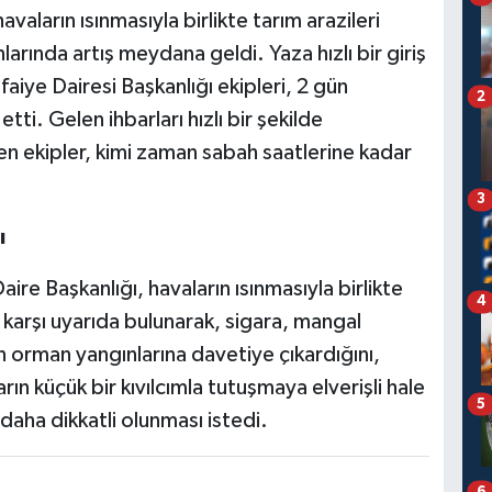
aların ısınmasıyla birlikte tarım arazileri
rında artış meydana geldi. Yaza hızlı bir giriş
aiye Dairesi Başkanlığı ekipleri, 2 gün
2
ti. Gelen ihbarları hızlı bir şekilde
en ekipler, kimi zaman sabah saatlerine kadar
3
ı
ire Başkanlığı, havaların ısınmasıyla birlikte
4
karşı uyarıda bulunarak, sigara, mangal
rin orman yangınlarına davetiye çıkardığını,
rın küçük bir kıvılcımla tutuşmaya elverişli hale
5
daha dikkatli olunması istedi.
6