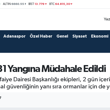
6660.55
13.779
64.815,30
ALTIN
BİST
BTC
Yaz
Adanaspor
Özel Haber
Genel
Siyaset
Ekonomi
1 Yangına Müdahale Edildi
faiye Dairesi Başkanlığı ekipleri, 2 gün iç
l güvenliğinin yanı sıra ormanlar için de
7