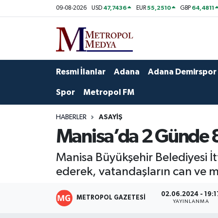
47,7436
55,2510
64,4811
09-08-2026
USD
EUR
GBP
Siyaset
Yazarlar
Seyhan Nöbetçi Eczaneler
Ekonomi
Foto Galeri
Seyhan Hava Durumu
Resmi İlanlar
Adana
Adana Demirspor
Sağlık
Videolar
Seyhan Trafik Yoğunluk Haritası
Spor
Metropol FM
Spor
Süper Lig Puan Durumu ve Fikstür
HABERLER
ASAYIŞ
Manisa’da 2 Günde 8
Özel Haberler
Tüm Manşetler
Manisa Büyükşehir Belediyesi İt
Yerel Yönetim
Son Dakika Haberleri
ederek, vatandaşların can ve ma
Kültür-Sanat
Haber Arşivi
02.06.2024 - 19:1
METROPOL GAZETESI
YAYINLANMA
Magazin