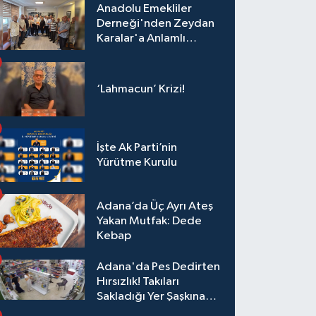
Anadolu Emekliler
Derneği'nden Zeydan
Karalar'a Anlamlı
Ziyaret!
‘Lahmacun’ Krizi!
İşte Ak Parti’nin
Yürütme Kurulu
Adana’da Üç Ayrı Ateş
Yakan Mutfak: Dede
Kebap
Adana'da Pes Dedirten
Hırsızlık! Takıları
Sakladığı Yer Şaşkına
Çevirdi