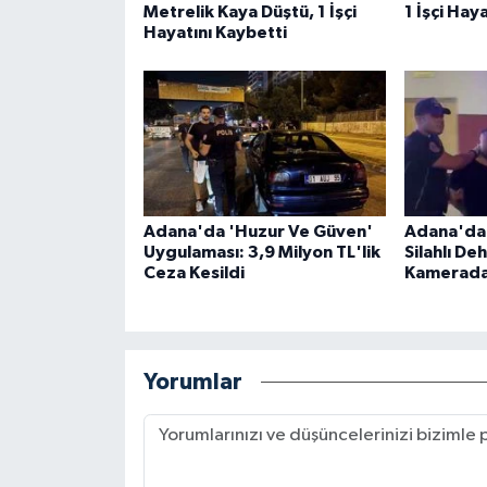
Metrelik Kaya Düştü, 1 İşçi
1 İşçi Hay
Hayatını Kaybetti
Adana'da 'Huzur Ve Güven'
Adana'da 
Uygulaması: 3,9 Milyon TL'lik
Silahlı De
Ceza Kesildi
Kamerad
Yorumlar