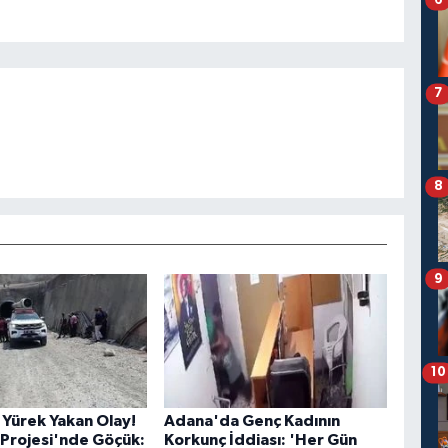
7
8
9
10
Yürek Yakan Olay!
Adana'da Genç Kadının
Projesi'nde Göçük:
Korkunç İddiası: 'Her Gün