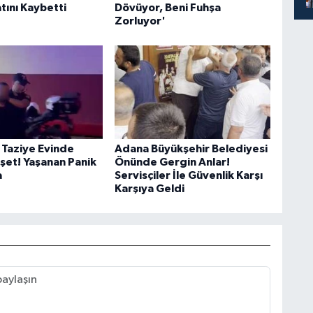
atını Kaybetti
Dövüyor, Beni Fuhşa
Zorluyor'
Taziye Evinde
Adana Büyükşehir Belediyesi
hşet! Yaşanan Panik
Önünde Gergin Anlar!
a
Servisçiler İle Güvenlik Karşı
Karşıya Geldi