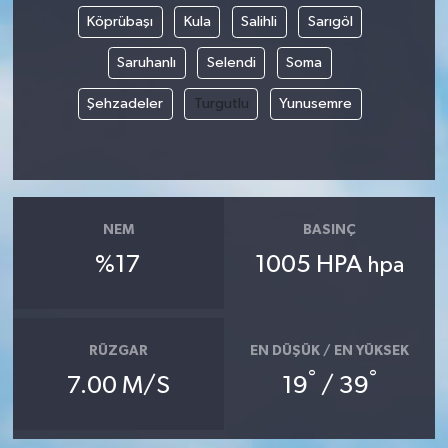
Köprübaşı
Kula
Salihli
Sarıgöl
Saruhanlı
Selendi
Soma
Şehzadeler
Turgutlu
Yunusemre
NEM
BASINÇ
%17
1005 HPA
hpa
RÜZGAR
EN DÜŞÜK / EN YÜKSEK
°
°
7.00 M/S
19
/ 39