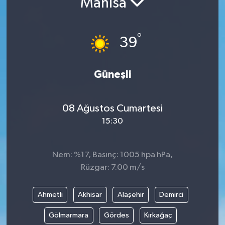
Manisa
Resmi İlanlar
°
39
Güneşli
08 Ağustos Cumartesi
15:30
Nem: %17, Basınç: 1005 hpa hPa,
Rüzgar: 7.00 m/s
Ahmetli
Akhisar
Alaşehir
Demirci
Gölmarmara
Gördes
Kırkağaç