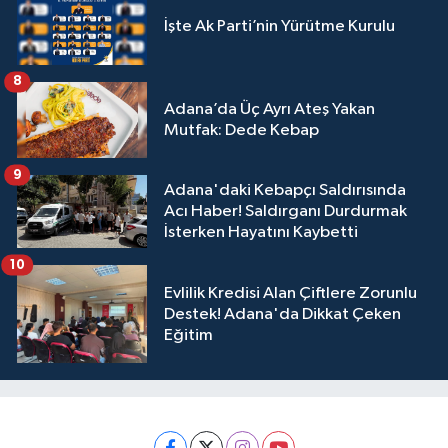
İşte Ak Parti’nin Yürütme Kurulu
8
Adana’da Üç Ayrı Ateş Yakan
Mutfak: Dede Kebap
9
Adana'daki Kebapçı Saldırısında
Acı Haber! Saldırganı Durdurmak
İsterken Hayatını Kaybetti
10
Evlilik Kredisi Alan Çiftlere Zorunlu
Destek! Adana'da Dikkat Çeken
Eğitim