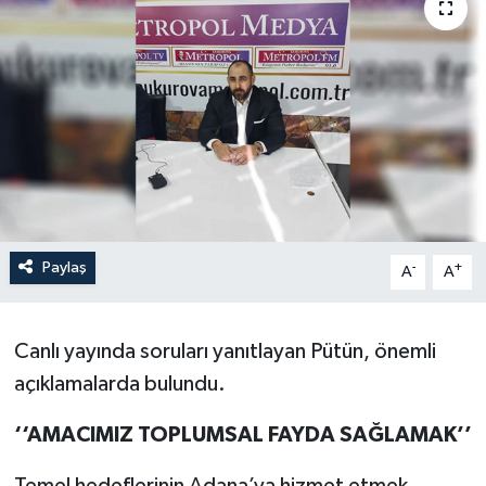
Paylaş
-
+
A
A
Canlı yayında soruları yanıtlayan Pütün, önemli
açıklamalarda bulundu.
‘‘AMACIMIZ TOPLUMSAL FAYDA SAĞLAMAK’’
Temel hedeflerinin Adana’ya hizmet etmek