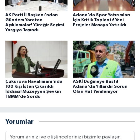
AK Parti İl Başkanı'ndan
Adana'da Spor Yatırımları
Gündem Yaratan
İçin Kritik Toplantı! Yeni
Açıklamalar! Yüreğir Seçimi
Projeler Masaya Yatırıldı
Yargıya Taşındı
Çukurova Havalimanı'nda
ASKİ Düğmeye Bastı!
100 Kişi İşten Çıkarıldı
Adana'da Yıllardır Sorun
İddiası! Müzeyyen Şevkin
Olan Hat Yenileniyor
TBMM'de Sordu
Yorumlar