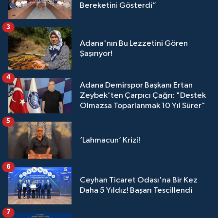
Bereketini Gösterdi”
3
Adana'nın Bu Lezzetini Gören
Şaşırıyor!
4
Adana Demirspor Başkanı Ertan
Zeybek'ten Çarpıcı Çağrı: "Destek
Olmazsa Toparlanmak 10 Yıl Sürer"
5
‘Lahmacun’ Krizi!
6
Ceyhan Ticaret Odası'na Bir Kez
Daha 5 Yıldız! Başarı Tescillendi
7