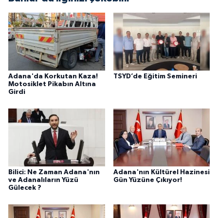
Adana'da Korkutan Kaza!
TSYD’de Eğitim Semineri
Motosiklet Pikabın Altına
Girdi
Bilici: Ne Zaman Adana'nın
Adana'nın Kültürel Hazinesi
ve Adanalıların Yüzü
Gün Yüzüne Çıkıyor!
Gülecek ?