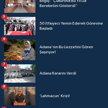
Bilgiç: “Çukurova Bu Yıl Da
Bereketini Gösterdi”
5
50 İtfaiyeci Yemin Ederek Görevine
Başladı
6
Adana'nın Bu Lezzetini Gören
Şaşırıyor!
7
Adana Kararını Verdi
8
‘Lahmacun’ Krizi!